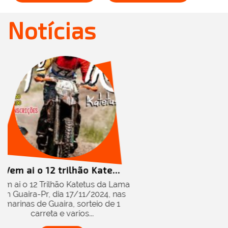
Notícias
ão Kate...
atetus da Lama
/11/2024, nas
orteio de 1
os...