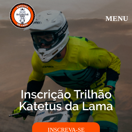
MENU
Inscrição Trilhão
Katetus da Lama
INSCREVA-SE