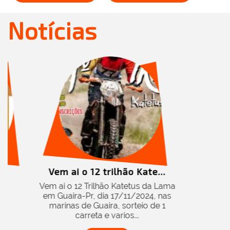
Notícias
ão Kate...
atetus da Lama
/11/2024, nas
sorteio de 1
os...