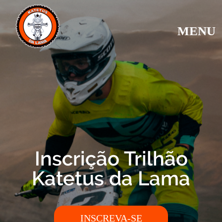
MENU
Inscrição Trilhão
Katetus da Lama
INSCREVA-SE