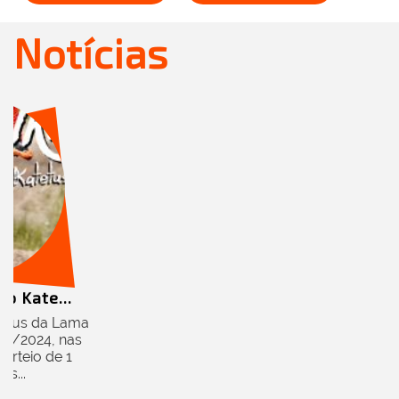
Notícias
ão Kate...
atetus da Lama
/11/2024, nas
orteio de 1
os...