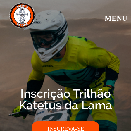
MENU
Inscrição Trilhão
Katetus da Lama
INSCREVA-SE