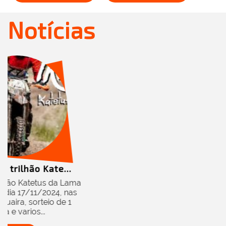
Notícias
ão Kate...
atetus da Lama
/11/2024, nas
orteio de 1
os...