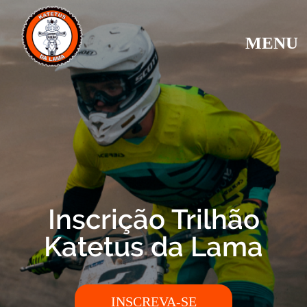
MENU
Inscrição Trilhão
Katetus da Lama
INSCREVA-SE