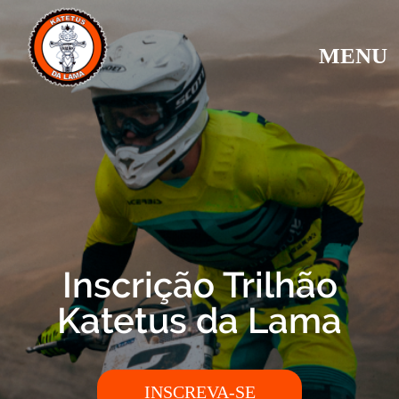
MENU
Inscrição Trilhão
Katetus da Lama
INSCREVA-SE