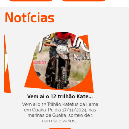
Notícias
ão Kate...
atetus da Lama
/11/2024, nas
sorteio de 1
os...