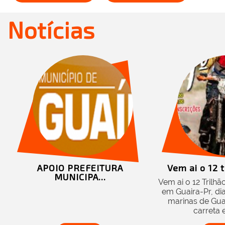
Notícias
APOIO PREFEITURA
Vem ai o 12 t
MUNICIPA...
Vem ai o 12 Trilh
em Guaira-Pr, di
marinas de Guai
carreta e