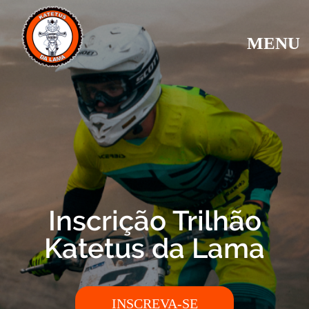
MENU
Inscrição Trilhão
Katetus da Lama
INSCREVA-SE