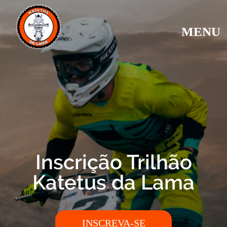
MENU
Inscrição Trilhão
Katetus da Lama
INSCREVA-SE