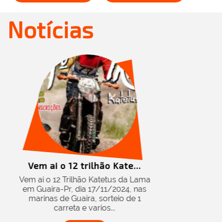
Notícias
ão Kate...
atetus da Lama
/11/2024, nas
sorteio de 1
os...