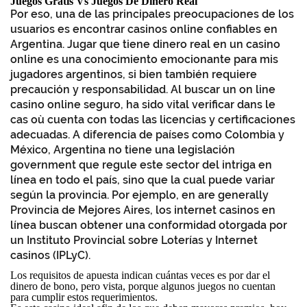
Juegos Gratis Vs Juegos De Dinero Real
Por eso, una de las principales preocupaciones de los
usuarios es encontrar casinos online confiables en
Argentina. Jugar que tiene dinero real en un casino
online es una conocimiento emocionante para mis
jugadores argentinos, si bien también requiere
precaución y responsabilidad. Al buscar un on line
casino online seguro, ha sido vital verificar dans le
cas où cuenta con todas las licencias y certificaciones
adecuadas. A diferencia de países como Colombia y
México, Argentina no tiene una legislación
government que regule este sector del intriga en
línea en todo el país, sino que la cual puede variar
según la provincia. Por ejemplo, en are generally
Provincia de Mejores Aires, los internet casinos en
línea buscan obtener una conformidad otorgada por
un Instituto Provincial sobre Loterías y Internet
casinos (IPLyC).
Los requisitos de apuesta indican cuántas veces es por dar el
dinero de bono, pero vista, porque algunos juegos no cuentan
para cumplir estos requerimientos.