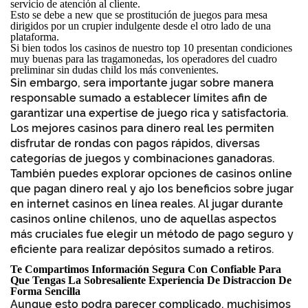
servicio de atención al cliente.
Esto se debe a new que se prostitución de juegos para mesa
dirigidos por un crupier indulgente desde el otro lado de una
plataforma.
Si bien todos los casinos de nuestro top 10 presentan condiciones
muy buenas para las tragamonedas, los operadores del cuadro
preliminar sin dudas child los más convenientes.
Sin embargo, sera importante jugar sobre manera
responsable sumado a establecer límites afin de
garantizar una expertise de juego rica y satisfactoria.
Los mejores casinos para dinero real les permiten
disfrutar de rondas con pagos rápidos, diversas
categorías de juegos y combinaciones ganadoras.
También puedes explorar opciones de casinos online
que pagan dinero real y ajo los beneficios sobre jugar
en internet casinos en línea reales. Al jugar durante
casinos online chilenos, uno de aquellas aspectos
más cruciales fue elegir un método de pago seguro y
eficiente para realizar depósitos sumado a retiros.
Te Compartimos Información Segura Con Confiable Para
Que Tengas La Sobresaliente Experiencia De Distraccion De
Forma Sencilla
Aunque esto podra parecer complicado, muchisimos