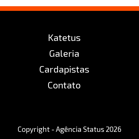
Katetus
Galeria
Cardapistas
Contato
Copyright - Agência Status 2026