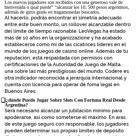
Los nuevos jugadores son recibidos con una generoso vale de
bienvenida o qual puede” “alcanzar los 10, 500 pesos argentinos,
además de giros gratis en tragamonedas buscados.
Al hacerlo, podrás encontrar el simetría adecuado
entre este buen monto, un rollover alcanzable dentro
del límite de tiempo razonable. LeoVegas ha estado
más de 10 años en la organizzazione y ha acabado
establecerse como mi de las cicatrices líderes en el
mundo de los juegos de casino online. Además de tu
reputación, está respaldada con permisos con
certificaciones de la Autoridad de Juego de Malta,
una sobre las más prestigiosas del mundo. Codere es
otra indicador reconocida a jerarquia internacional y
cuenta con licencia para operar de foma legal en
Buenos Aires.
⃣ ¿dónde Puedo Jugar Sobre Slots Con Fortuna Real Desde
Argentina?
Será necesario alcanzar un jubilación mínimo para
apoderarse, así como someterse el máximo. En aras
de este juego seguro con responsable, los jugadores
pueden determinar sus propias límites de depósito