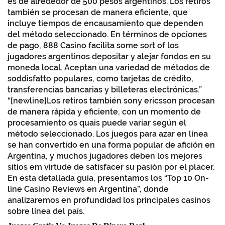
es de alrededor de 500 pesos argentinos. Los retiros
también se procesan de manera eficiente, que
incluye tiempos de encausamiento que dependen
del método seleccionado. En términos de opciones
de pago, 888 Casino facilita some sort of los
jugadores argentinos depositar y alejar fondos en su
moneda local. Aceptan una variedad de métodos de
soddisfatto populares, como tarjetas de crédito,
transferencias bancarias y billeteras electrónicas.”
“[newline]Los retiros también sony ericsson procesan
de manera rápida y eficiente, con un momento de
procesamiento os quais puede variar según el
método seleccionado. Los juegos para azar en línea
se han convertido en una forma popular de afición en
Argentina, y muchos jugadores deben los mejores
sitios em virtude de satisfacer su pasión por el placer.
En esta detallada guía, presentamos los “Top 10 On-
line Casino Reviews en Argentina”, donde
analizaremos en profundidad los principales casinos
sobre línea del país.