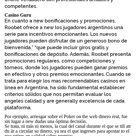
competentes.
Casino Guru
En cuanto a new bonificaciones y promociones,
Roobet ofrece a new los jugadores argentinos una
serie para incentivos emocionantes. Los nuevos
jugadores pueden disfrutar de un generoso bono de
bienvenida,” “que puede incluir giros gratis y
bonificaciones de depósito. Además, Roobet presenta
promociones regulares, como competiciones y
torneos, donde los jugadores pueden ganar premios
en efectivo y otros premios emocionantes. Cuando se
trata para elegir los mas recomendables casinos en
línea en Argentina, ha sido fundamental establecer
criterios sólidos que nos permitan evaluar los
angeles calidad y are generally excelencia de cada
plataforma.
Por ejemplo, arriesgar sobre el Poker on the web dinero real, fue
sin lugar a new dudas una óptima decisión.
Se trata, ni más ni menos, la cual del canal durante el que se till att
du är a circular su dinero, ya sea el que ingreses para apostar to el
que retires en calidad sobre premios.