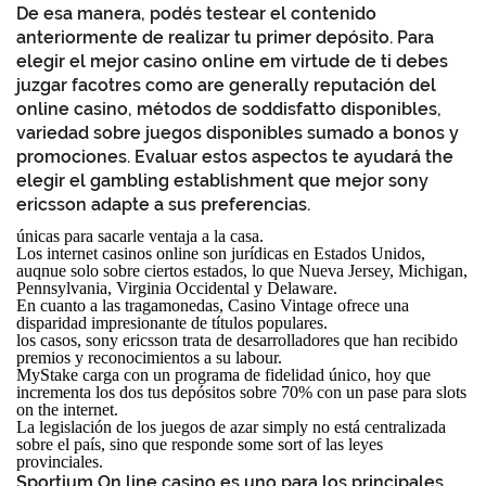
De esa manera, podés testear el contenido
anteriormente de realizar tu primer depósito. Para
elegir el mejor casino online em virtude de ti debes
juzgar facotres como are generally reputación del
online casino, métodos de soddisfatto disponibles,
variedad sobre juegos disponibles sumado a bonos y
promociones. Evaluar estos aspectos te ayudará the
elegir el gambling establishment que mejor sony
ericsson adapte a sus preferencias.
únicas para sacarle ventaja a la casa.
Los internet casinos online son jurídicas en Estados Unidos,
auqnue solo sobre ciertos estados, lo que Nueva Jersey, Michigan,
Pennsylvania, Virginia Occidental y Delaware.
En cuanto a las tragamonedas, Casino Vintage ofrece una
disparidad impresionante de títulos populares.
los casos, sony ericsson trata de desarrolladores que han recibido
premios y reconocimientos a su labour.
MyStake carga con un programa de fidelidad único, hoy que
incrementa los dos tus depósitos sobre 70% con un pase para slots
on the internet.
La legislación de los juegos de azar simply no está centralizada
sobre el país, sino que responde some sort of las leyes
provinciales.
Sportium On line casino es uno para los principales