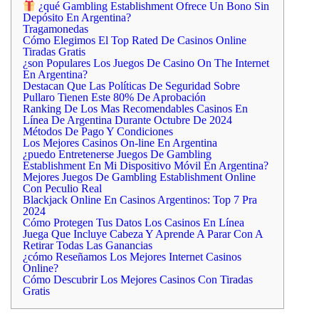
¿qué Gambling Establishment Ofrece Un Bono Sin
Depósito En Argentina?
Tragamonedas
Cómo Elegimos El Top Rated De Casinos Online
Tiradas Gratis
¿son Populares Los Juegos De Casino On The Internet
En Argentina?
Destacan Que Las Políticas De Seguridad Sobre
Pullaro Tienen Este 80% De Aprobación
Ranking De Los Mas Recomendables Casinos En
Línea De Argentina Durante Octubre De 2024
Métodos De Pago Y Condiciones
Los Mejores Casinos On-line En Argentina
¿puedo Entretenerse Juegos De Gambling
Establishment En Mi Dispositivo Móvil En Argentina?
Mejores Juegos De Gambling Establishment Online
Con Peculio Real
Blackjack Online En Casinos Argentinos: Top 7 Pra
2024
Cómo Protegen Tus Datos Los Casinos En Línea
Juega Que Incluye Cabeza Y Aprende A Parar Con A
Retirar Todas Las Ganancias
¿cómo Reseñamos Los Mejores Internet Casinos
Online?
Cómo Descubrir Los Mejores Casinos Con Tiradas
Gratis