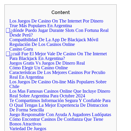
Content
Los Juegos De Casino On The Internet Por Dinero
True Más Populares En Argentina
⃣ ¿dónde Puedo Jugar Durante Slots Con Fortuna Real
Desde Perú?
Compatibilidad De La App De Blackjack Móvil
Regulación De Los Casinos Online
Casino Guru
⃣ ¿cuál Fue El Mejor Vale De Casino On The Internet
Para Blackjack En Argentina?
Juegos Gratis Vs Juegos De Dinero Real
Cómo Elegir Un Casino Online
Características De Los Mejores Casinos Por Peculio
Real En Argentina
Los Juegos De Casino On-line Más Populares Sobre
Chile
Los Mas Famosas Casinos Online Que Incluye Dinero
Real Sobre Argentina Para Octubre 2024
Te Compartimos Información Segura Y Confiable Para
O Qual Tengas La Mejor Experiencia De Distraccion
De Forma Sencilla
Juego Responsable Con Ayuda A Jugadores Ludópatas
Cómo Encontrar Casinos De Confianza Que Tiene
Bonos Atractivos
Variedad De Juegos