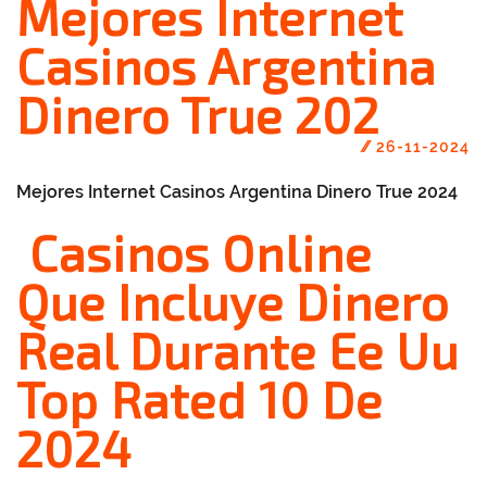
Mejores Internet
Casinos Argentina
Dinero True 202
//
26-11-2024
Mejores Internet Casinos Argentina Dinero True 2024
️ Casinos Online
Que Incluye Dinero
Real Durante Ee Uu
Top Rated 10 De
2024