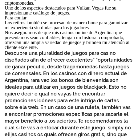
criptomonedas.
Uno de los aspectos destacados para Vulkan Vegas fue su
impresionante catálogo de juegos.
Para contar
Los retiros también se procesan de manera bune para garantizar
mi experiencia sin dudas para los jugadores.
Nos aseguramos de que mis casinos online de Argentina que
presentamos sean confiables, tengan un historial comprobado,
ofrezcan una amplia variedad de juegos y brinden mi atención al
cliente excelente.
Descubre una pluralidad de juegos para casino
diseñados afin de ofrecer excelentes” “oportunidades
de ganar peculio, desde tragamonedas hasta juegos
de comensales. En los casinos con dinero actual de
Argentina, rara vez los bonos de bienvenida son
ideales para utilizar en juegos de blackjack. Esto no
quiere decir o qual no vayas the encontrar
promociones idóneas para este intriga de cartas
sobre ela web. En un caso de una ruleta, también vas
a encontrar promociones específicas para sacarle el
mayor beneficio a los aciertos. Te recomendamos la
cual si te vas a enfocar durante este juego, simply no
elijas casinos os quais ofrecen giros gratis, sino que