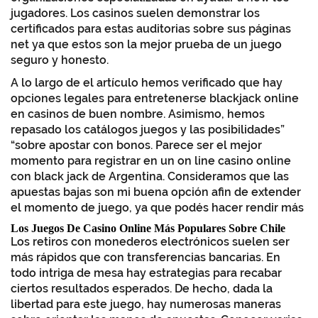
jugadores. Los casinos suelen demonstrar los
certificados para estas auditorias sobre sus páginas
net ya que estos son la mejor prueba de un juego
seguro y honesto.
A lo largo de el artículo hemos verificado que hay
opciones legales para entretenerse blackjack online
en casinos de buen nombre. Asimismo, hemos
repasado los catálogos juegos y las posibilidades”
“sobre apostar con bonos. Parece ser el mejor
momento para registrar en un on line casino online
con black jack de Argentina. Consideramos que las
apuestas bajas son mi buena opción afin de extender
el momento de juego, ya que podés hacer rendir más
Los Juegos De Casino Online Más Populares Sobre Chile
Los retiros con monederos electrónicos suelen ser
más rápidos que con transferencias bancarias. En
todo intriga de mesa hay estrategias para recabar
ciertos resultados esperados. De hecho, dada la
libertad para este juego, hay numerosas maneras