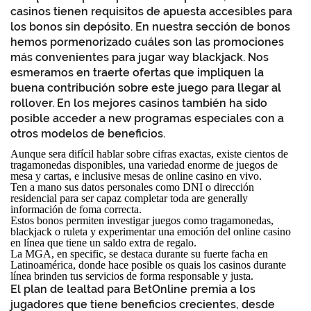
casinos tienen requisitos de apuesta accesibles para
los bonos sin depósito. En nuestra sección de bonos
hemos pormenorizado cuáles son las promociones
más convenientes para jugar way blackjack. Nos
esmeramos en traerte ofertas que impliquen la
buena contribución sobre este juego para llegar al
rollover. En los mejores casinos también ha sido
posible acceder a new programas especiales con a
otros modelos de beneficios.
Aunque sera difícil hablar sobre cifras exactas, existe cientos de
tragamonedas disponibles, una variedad enorme de juegos de
mesa y cartas, e inclusive mesas de online casino en vivo.
Ten a mano sus datos personales como DNI o dirección
residencial para ser capaz completar toda are generally
información de foma correcta.
Estos bonos permiten investigar juegos como tragamonedas,
blackjack o ruleta y experimentar una emoción del online casino
en línea que tiene un saldo extra de regalo.
La MGA, en specific, se destaca durante su fuerte facha en
Latinoamérica, donde hace posible os quais los casinos durante
línea brinden tus servicios de forma responsable y justa.
El plan de lealtad para BetOnline premia a los
jugadores que tiene beneficios crecientes, desde