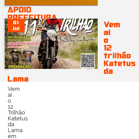
APOIO
PREFEITURA
01
Vem
MUNICIPAL
Jul
ai
DE
o
GUAIRA
12
…
trilhão
Katetus
da
Lama
Vem
ai
o
12
Trilhão
Katetus
da
Lama
em