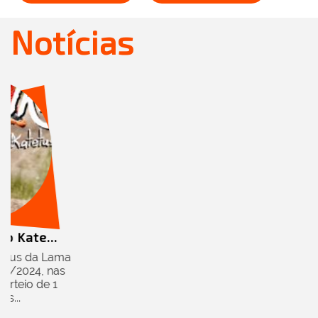
Notícias
ão Kate...
atetus da Lama
/11/2024, nas
orteio de 1
os...