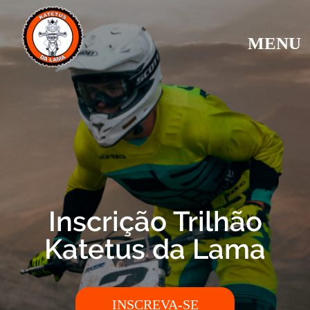
MENU
Inscrição Trilhão
Katetus da Lama
INSCREVA-SE