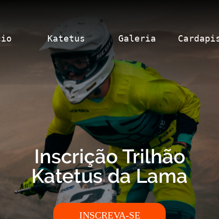
cio
Katetus
Galeria
Cardapi
Inscrição Trilhão
Katetus da Lama
INSCREVA-SE