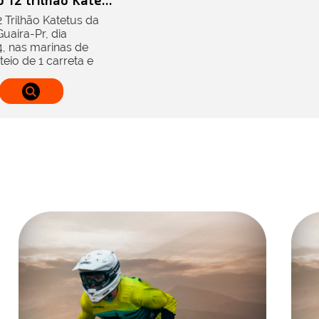
 12 trilhão Kate...
2 Trilhão Katetus da
aira-Pr, dia
, nas marinas de
teio de 1 carreta e