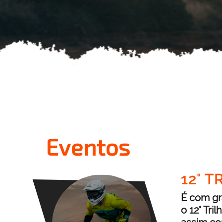
Eventos
12° 
É com gr
o 12° Tri