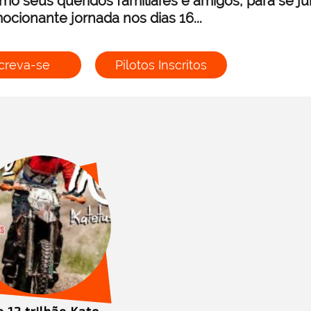
mo seus queridos familiares e amigos, para se j
ocionante jornada nos dias 16...
creva-se
Pilotos Inscritos