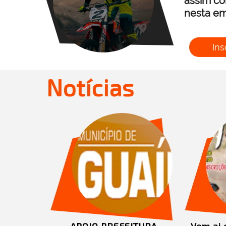
assim co
nesta em
Ins
Notícias