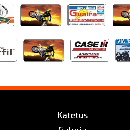
Katetus
Galeria