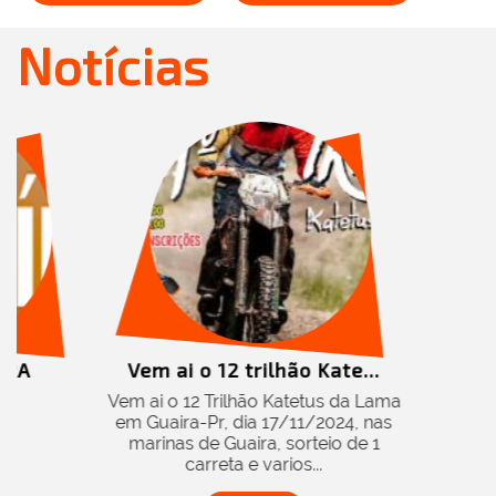
Notícias
ão Kate...
atetus da Lama
/11/2024, nas
sorteio de 1
os...