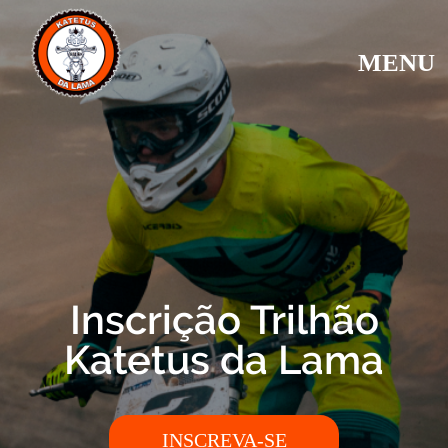
MENU
Inscrição Trilhão
Katetus da Lama
INSCREVA-SE