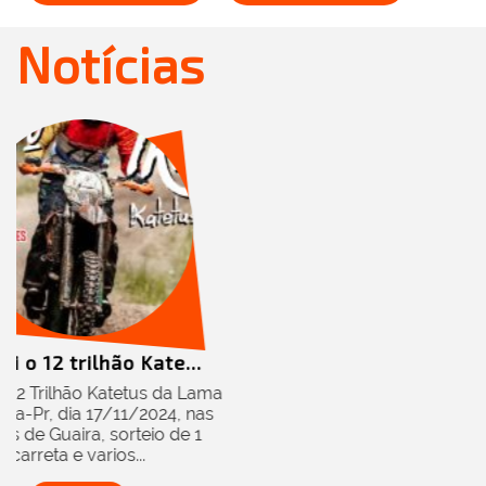
Notícias
ão Kate...
atetus da Lama
/11/2024, nas
orteio de 1
os...