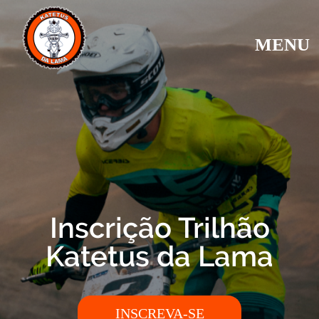
MENU
Inscrição Trilhão
Katetus da Lama
INSCREVA-SE