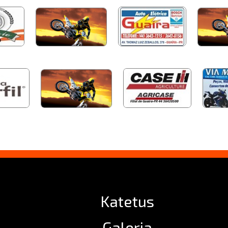
Katetus
Galeria