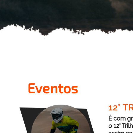
Eventos
12° 
É com gr
o 12° Tri