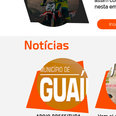
assim co
nesta em
Ins
Notícias