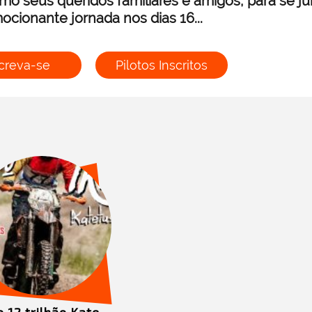
mo seus queridos familiares e amigos, para se j
ocionante jornada nos dias 16...
creva-se
Pilotos Inscritos