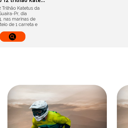
 12 trilhão Kate...
2 Trilhão Katetus da
aira-Pr, dia
, nas marinas de
teio de 1 carreta e