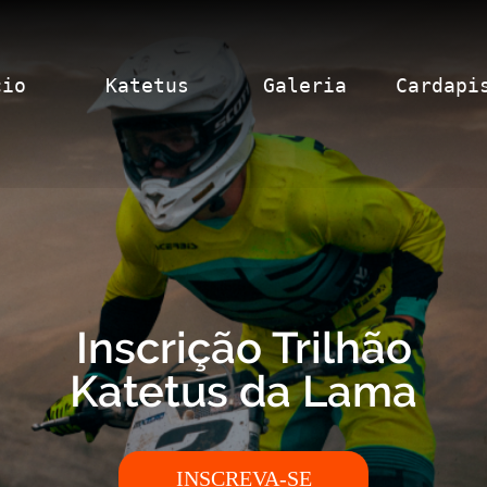
cio
Katetus
Galeria
Cardapi
Inscrição Trilhão
Katetus da Lama
INSCREVA-SE