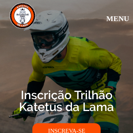
MENU
Inscrição Trilhão
Katetus da Lama
INSCREVA-SE