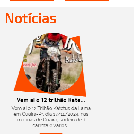
Notícias
ão Kate...
atetus da Lama
/11/2024, nas
sorteio de 1
os...