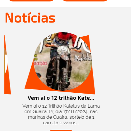
Notícias
ão Kate...
atetus da Lama
/11/2024, nas
sorteio de 1
os...