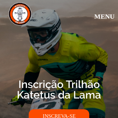
MENU
Inscrição Trilhão
Katetus da Lama
INSCREVA-SE