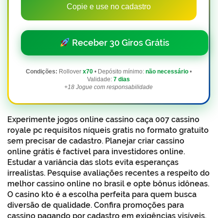
Copie e use no cadastro
Receber 30 Giros Grátis
Condições:
Rollover
x70
• Depósito mínimo:
não necessário
•
Validade:
7 dias
+18 Jogue com responsabilidade
Experimente jogos online cassino caça 007 cassino
royale pc requisitos níqueis gratis no formato gratuito
sem precisar de cadastro. Planejar criar cassino
online grátis é factível para investidores online.
Estudar a variância das slots evita esperanças
irrealistas. Pesquise avaliações recentes a respeito do
melhor cassino online no brasil e opte bônus idôneas.
O casino kto é a escolha perfeita para quem busca
diversão de qualidade. Confira promoções para
cassino pagando por cadastro em exigências visíveis.