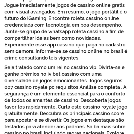
Jogue imediatamente jogos de cassino online gratis
com visual avançados. Em resumo, o jogo portátil é o
futuro do iGaming. Encontre roleta cassino online
credenciada com tecnologia em boa desempenho.
Junte-se grupo de whatsapp roleta cassino a fim de
compartilhar ideias bem como novidades.
Experimente esse app cassino que paga no cadastro
sem demora. Informe-se se cassino online no brasil é
crime consultando leis vigentes.
Seja tratado como um rei no cassino vip. Divirta-se e
ganhe prêmios no ivibet cassino com uma
diversidade de jogos emocionantes. Jogos seguros:
007 cassino royale pc requisitos Análise completa . A
segurança é um elemento essencial para o conforto
de todos os amantes de cassino. Descoberta jogos
favoritos rapidamente. Curta este cassino royale jogo
gratuitamente. Descubra os principais cassino score
para apostar e se divertir. Os jogos em destaque são
testados para atender aos padrões. Saiba mais sobre
cassino no brasil incluindo regras nacionais. Explore