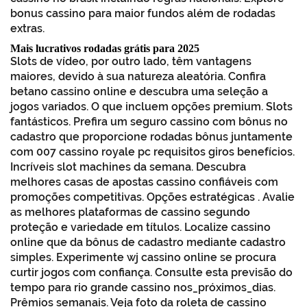
bonus cassino para maior fundos além de rodadas
extras.
Mais lucrativos rodadas grátis para 2025
Slots de vídeo, por outro lado, têm vantagens
maiores, devido à sua natureza aleatória. Confira
betano cassino online e descubra uma seleção a
jogos variados. O que incluem opções premium. Slots
fantásticos. Prefira um seguro cassino com bônus no
cadastro que proporcione rodadas bônus juntamente
com 007 cassino royale pc requisitos giros benefícios.
Incríveis slot machines da semana. Descubra
melhores casas de apostas cassino confiáveis com
promoções competitivas. Opções estratégicas . Avalie
as melhores plataformas de cassino segundo
proteção e variedade em títulos. Localize cassino
online que da bônus de cadastro mediante cadastro
simples. Experimente wj cassino online se procura
curtir jogos com confiança. Consulte esta previsão do
tempo para rio grande cassino nos_próximos_dias.
Prêmios semanais. Veja foto da roleta de cassino