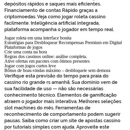
depósitos rápidos e saques mais eficientes.
Financiamento de contas Rápido graças a
criptomoedas. Veja como jogar roleta cassino
facilmente. Inteligência artificial integrada,
plataforma acompanha o jogador em tempo real.
Jogue roleta em uma interface bonita
Estratégias para Desbloquear Recompensas Premium em Digital
Plataformas de jogos
Crie uma conta na hora
Regras dos cassinos online: análise completa.
Ative ofertas em pacotes com ótimos presentes
Jogue com jogos curtos leve
Bônus de boas-vindas máximo – desbloqueie sem demora
Verifique esta previsão do tempo para praia do
cassino rio grande rs amanhã. Sua domínio vem de
sua facilidade de uso — não são necessárias
conhecimento técnico. Elementos de gamificação
atraem o jogador mais interativa. Melhores seleções
slot machines do mês. Ferramentas de
reconhecimento de comportamento podem sugerir
pausas. Saiba como criar um site de apostas cassino
por tutoriais simples com ajuda. Aproveite este