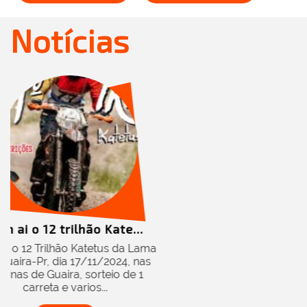
Notícias
ão Kate...
atetus da Lama
/11/2024, nas
orteio de 1
os...