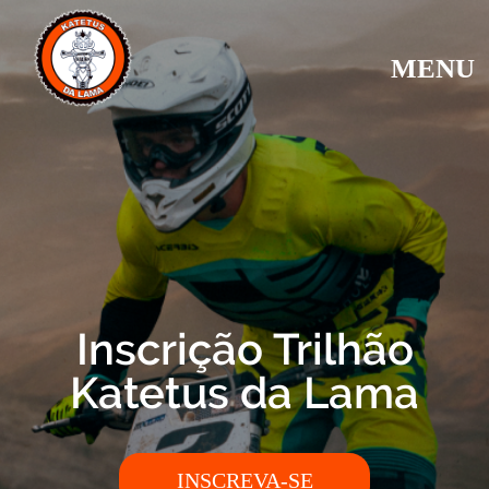
MENU
Inscrição Trilhão
Katetus da Lama
INSCREVA-SE