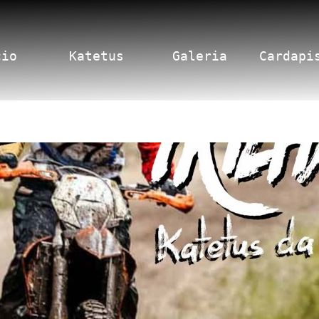
cio
Katetus
Galeria
Cardapi