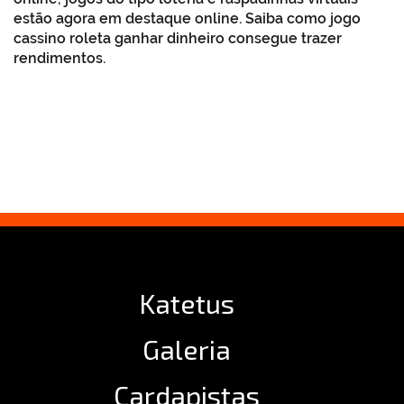
estão agora em destaque online. Saiba como jogo
cassino roleta ganhar dinheiro consegue trazer
rendimentos.
Katetus
Galeria
Cardapistas