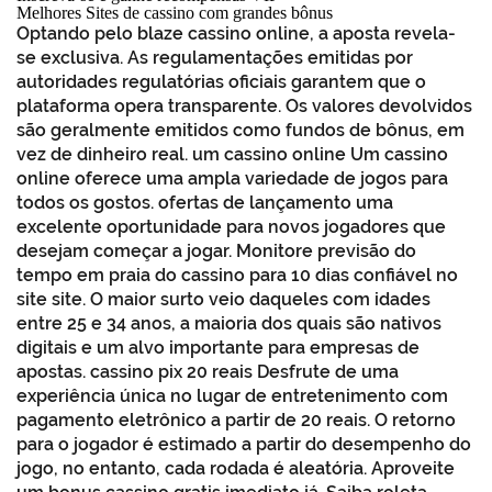
Melhores Sites de cassino com grandes bônus
Optando pelo blaze cassino online, a aposta revela-
se exclusiva. As regulamentações emitidas por
autoridades regulatórias oficiais garantem que o
plataforma opera transparente. Os valores devolvidos
são geralmente emitidos como fundos de bônus, em
vez de dinheiro real. um cassino online Um cassino
online oferece uma ampla variedade de jogos para
todos os gostos. ofertas de lançamento uma
excelente oportunidade para novos jogadores que
desejam começar a jogar. Monitore previsão do
tempo em praia do cassino para 10 dias confiável no
site site. O maior surto veio daqueles com idades
entre 25 e 34 anos, a maioria dos quais são nativos
digitais e um alvo importante para empresas de
apostas. cassino pix 20 reais Desfrute de uma
experiência única no lugar de entretenimento com
pagamento eletrônico a partir de 20 reais. O retorno
para o jogador é estimado a partir do desempenho do
jogo, no entanto, cada rodada é aleatória. Aproveite