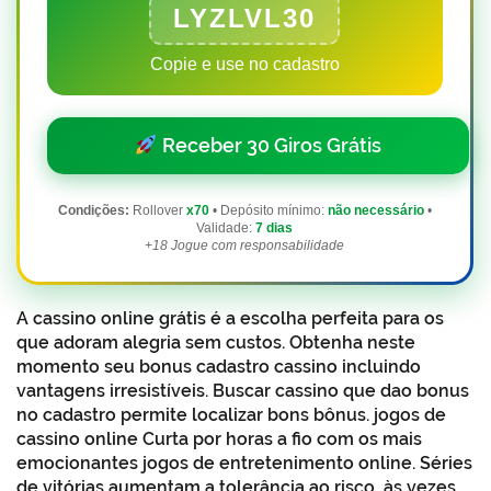
LYZLVL30
Copie e use no cadastro
Receber 30 Giros Grátis
Condições:
Rollover
x70
• Depósito mínimo:
não necessário
•
Validade:
7 dias
+18 Jogue com responsabilidade
A cassino online grátis é a escolha perfeita para os
que adoram alegria sem custos. Obtenha neste
momento seu bonus cadastro cassino incluindo
vantagens irresistíveis. Buscar cassino que dao bonus
no cadastro permite localizar bons bônus. jogos de
cassino online Curta por horas a fio com os mais
emocionantes jogos de entretenimento online. Séries
de vitórias aumentam a tolerância ao risco, às vezes