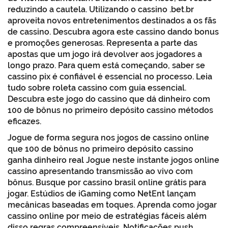
reduzindo a cautela. Utilizando o cassino .bet.br
aproveita novos entretenimentos destinados a os fãs
de cassino. Descubra agora este cassino dando bonus
e promoções generosas. Representa a parte das
apostas que um jogo irá devolver aos jogadores a
longo prazo. Para quem está começando, saber se
cassino pix é confiável é essencial no processo. Leia
tudo sobre roleta cassino com guia essencial.
Descubra este jogo do cassino que dá dinheiro com
100 de bônus no primeiro depósito cassino métodos
eficazes.
Jogue de forma segura nos jogos de cassino online
que 100 de bônus no primeiro depósito cassino
ganha dinheiro real Jogue neste instante jogos online
cassino apresentando transmissão ao vivo com
bônus. Busque por cassino brasil online grátis para
jogar. Estúdios de iGaming como NetEnt lançam
mecânicas baseadas em toques. Aprenda como jogar
cassino online por meio de estratégias fáceis além
disso regras compreensíveis. Notificações push