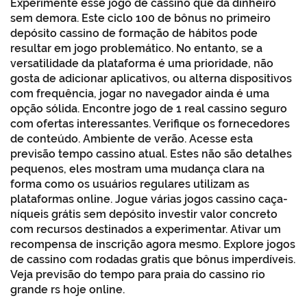
Experimente esse jogo de cassino que da dinheiro
sem demora. Este ciclo 100 de bônus no primeiro
depósito cassino de formação de hábitos pode
resultar em jogo problemático. No entanto, se a
versatilidade da plataforma é uma prioridade, não
gosta de adicionar aplicativos, ou alterna dispositivos
com frequência, jogar no navegador ainda é uma
opção sólida. Encontre jogo de 1 real cassino seguro
com ofertas interessantes. Verifique os fornecedores
de conteúdo. Ambiente de verão. Acesse esta
previsão tempo cassino atual. Estes não são detalhes
pequenos, eles mostram uma mudança clara na
forma como os usuários regulares utilizam as
plataformas online. Jogue várias jogos cassino caça-
níqueis grátis sem depósito investir valor concreto
com recursos destinados a experimentar. Ativar um
recompensa de inscrição agora mesmo. Explore jogos
de cassino com rodadas gratis que bônus imperdíveis.
Veja previsão do tempo para praia do cassino rio
grande rs hoje online.