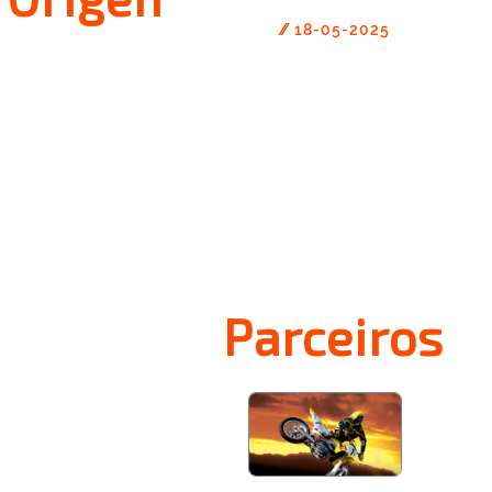
//
18-05-2025
Parceiros