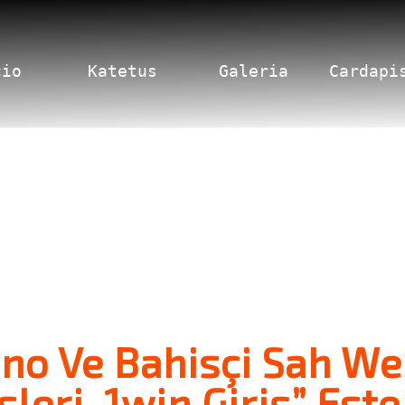
cio
Katetus
Galeria
Cardapi
ino Ve Bahisçi Sah We
leri, 1win Giriş” Est