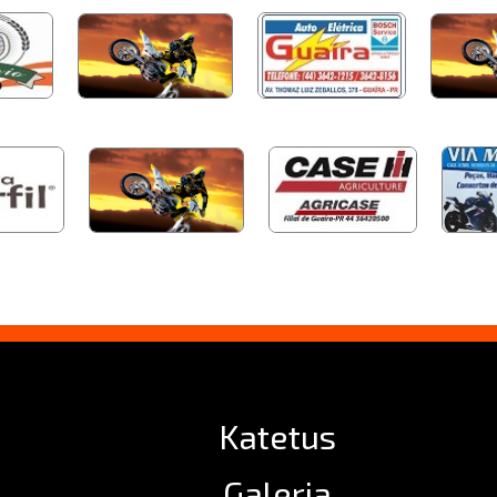
Katetus
Galeria