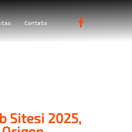
stas
Contato
b Sitesi 2025,
e Origen