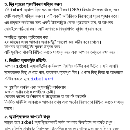
৩. দ্বি-স্তরের প্রমাণীকরণ সক্রিয় করুন
যদি 1xbet অ্যাপে দ্বি-স্তরের প্রমাণীকরণ (2FA) ফিচার উপলব্ধ থাকে, তবে
সেটি অবশ্যই সক্রিয় করুন। এটি একটি অতিরিক্ত নিরাপত্তা স্তর প্রদান করে।
এর মাধ্যমে লগইনের সময় একটি টাইমবাউন্ড কোড প্রয়োজন হবে, যা আপনার
মোবাইলে পাঠানো হয়। এটি আপনাকে নিম্নলিখিত সুবিধা প্রদান করে:
অবাঞ্ছিত প্রবেশ প্রতিরোধ করা।
হ্যাকারদের জন্য আপনার অ্যাকাউন্টে প্রবেশ করা কঠিন করে তোলে।
আপনার অ্যাকাউন্টের সুরক্ষা উন্নত করে।
এটি সুরক্ষিত থাকাটা নিশ্চিত করতে সাহায্য করে এবং আপনার তথ্যকে রক্ষা করে।
৪. নিয়মিত অ্যাকাউন্ট মনিটরিং
আপনার 1xbet অ্যাকাউন্টের কার্যকলাপ নিয়মিত মনিটর করা উচিত। যদি আপনি
সন্দেহজনক কিছু দেখতে পান, তৎক্ষণাৎ ব্যবস্থা নিন। এখানে কিছু বিষয় যা আপনাকে
মনিটর করতে হবে:
1xbet অ্যাপ
অ নুমানিক লগইন এবং অ্যাকাউন্ট কার্যকলাপ।
অজানা স্থান থেকে লগইনের চেষ্টা।
যেকোন ধরনের অর্থপ্রদান বা উত্তোলন যা আপনি করেননি।
নিয়মিত মনিটরিং আপনাকে আপনার তথ্য এবং অর্থের নিরাপত্তা নিশ্চিত করতে সাহায্য
করবে।
৫. অ্যাপ্লিকেশন আপডেট রাখুন
সম্ভব হলে 1xbet অ্যাপ্লিকেশনটি সর্বদা আপনার ডিভাইসে আপডেট রাখুন।
আপডেটগুলি সাধারণত নিরাপত্তা উন্নতির জন্য হয়ে থাকে এবং নতুন ফিচার যুক্ত