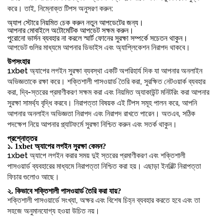
করে। তাই, নিম্নোক্ত টিপস অনুসরণ করুন:
অ্যাপ স্টোরে নিয়মিত চেক করুন নতুন আপডেটের জন্য।
আপনার মোবাইলে অটোমেটিক আপডেট সক্ষম করুন।
পুরোনো ভার্সন ব্যবহার না করলে স্মার্ট ফোনের সুরক্ষা সম্পর্কে সচেতন থাকুন।
আপডেট গুলির মাধ্যমে আপনার ডিভাইস এবং অ্যাপ্লিকেশন নিরাপদ থাকবে।
উপসংহার
1xbet অ্যাপের লগইন সুরক্ষা ব্যবস্থা একটি অপরিহার্য দিক যা আপনার অনলাইন
অভিজ্ঞতাকে রক্ষা করে। শক্তিশালী পাসওয়ার্ড তৈরি করা, সুরক্ষিত নেটওয়ার্ক ব্যবহার
করা, দ্বি-স্তরের প্রমাণীকরণ সক্ষম করা এবং নিয়মিত অ্যাকাউন্ট মনিটরিং করা আপনার
সুরক্ষা সামর্থ্য বৃদ্ধি করবে। নিরাপত্তা বিষয়ক এই টিপস সমূহ পালন করে, আপনি
আপনার অনলাইন অভিজ্ঞতা নিরাপদ এবং নিরাপদ রাখতে পারেন। অতএব, সঠিক
পদক্ষেপ নিয়ে আপনার প্ল্যাটফর্মে সুরক্ষা নিশ্চিত করুন এবং সতর্ক থাকুন।
প্রশ্নোত্তর
১. 1xbet অ্যাপের লগইন সুরক্ষা কেমন?
1xbet অ্যাপে লগইন করার সময় দুই স্তরের প্রমাণীকরণ এবং শক্তিশালী
পাসওয়ার্ড ব্যবহারের মাধ্যমে নিরাপত্তা নিশ্চিত করা হয়। এছাড়া ইনবিল্ট নিরাপত্তা
ফিচার গুলোও আছে।
২. কিভাবে শক্তিশালী পাসওয়ার্ড তৈরি করা যায়?
শক্তিশালী পাসওয়ার্ডে সংখ্যা, অক্ষর এবং বিশেষ চিহ্ন ব্যবহার করতে হবে এবং তা
সহজে অনুমানযোগ্য হওয়া উচিত নয়।