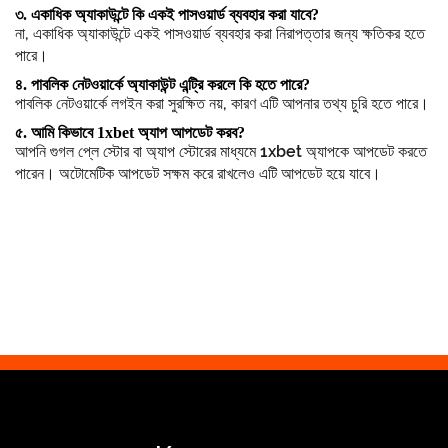
৩. একাধিক অ্যাকাউন্টে কি একই পাসওয়ার্ড ব্যবহার করা যাবে?
না, একাধিক অ্যাকাউন্টে একই পাসওয়ার্ড ব্যবহার করা নিরাপত্তার জন্য ক্ষতিকর হতে
পারে।
৪. পাবলিক নেটওয়ার্কে অ্যাকাউন্ট এন্ট্রি করলে কি হতে পারে?
পাবলিক নেটওয়ার্কে লগইন করা সুরক্ষিত নয়, কারণ এটি আপনার তথ্য চুরি হতে পারে।
৫. আমি কিভাবে 1xbet অ্যাপ আপডেট করব?
আপনি গুগল প্লে স্টোর বা অ্যাপ স্টোরের মাধ্যমে 1xbet অ্যাপকে আপডেট করতে
পারেন। অটোমেটিক আপডেট সক্ষম করে রাখলেও এটি আপডেট হয়ে যাবে।