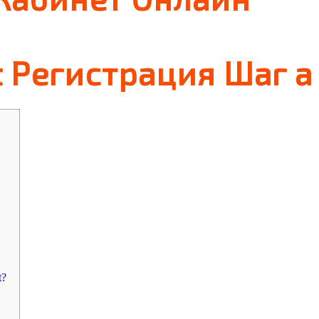
et Регистрация Шаг 
t?