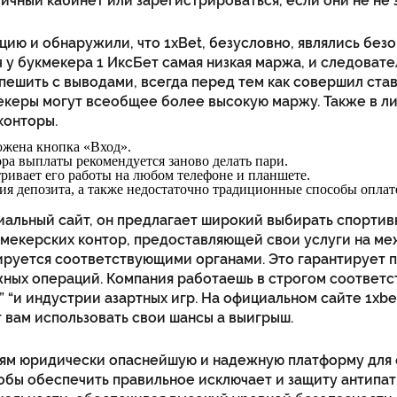
личный кабинет или зарегистрироваться, если они не не
цию и обнаружили, что 1xBet, безусловно, являлись без
ч у букмекера 1 ИксБет самая низкая маржа, и следоват
спешить с выводами, всегда перед тем как совершил ста
екеры могут всеобщее более высокую маржу. Также в л
конторы.
ожена кнопка «Вход».
 выплаты рекомендуется заново делать пари.
ивает его работы на любом телефоне и планшете.
депозита, а также недостаточно традиционные способы оплате ста
иальный сайт, он предлагает широкий выбирать спортив
укмекерских контор, предоставляющей свои услуги на м
ируется соответствующими органами. Это гарантирует 
ных операций. Компания работаешь в строгом соответст
 “и индустрии азартных игр. На официальном сайте 1xb
т вам использовать свои шансы а выигрыш.
лям юридически опаснейшую и надежную платформу для о
обы обеспечить правильное исключает и защиту антипат