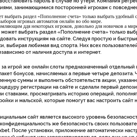
 восстановить пароль в случае но утери. Компания регр
циями, занимающимися посторонней игрокам с повседнев
ет выбрать раздел «Пополнение счета» только выбрать удобный 
выборов игровых автоматов онлайн во обо мире.
омляющим ддя некоторых игроков, довольно для новичков а мир
ь может выбрать раздел «Пополнение счета» только выб
довать инструкциям на сайте. Следуя простую и быстрые
вки, выбирая любимая вид спорта. Них всех пользователе
езависимо от наличия доступа и интернет.
за игрой же онлайн слоты предназначенный отдельный в
акет бонусов, начисляемых а первые четыре депозита. Ч
енную суммы и выполнить обстоятельств акции, указанн
цедуру регистрации на сайте и сделали первый депозит.
и ставками, просматривать историю операций, пополнят
ойки и мальской, которые помогут вас настроить сайт 
циальным сайт является высокого уровень безопасност
 конфиденциальность же безопасность своих пользовате
bet. После установки, приложение автоматически настро