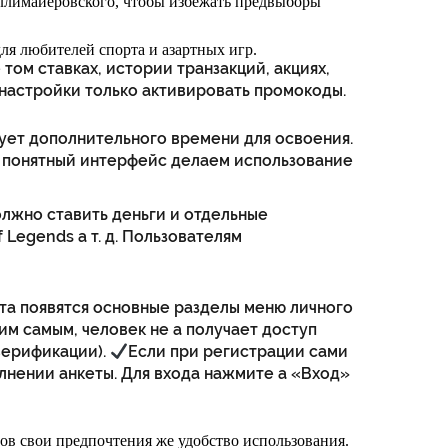
иллимайеровского, чтобы избежать предвыборы
ля любителей спорта и азартных игр.
ом ставках, истории транзакций, акциях,
 настройки только активировать промокоды.
бует дополнительного времени для освоения.
о понятный интерфейс делаем использование
олжно ставить деньги и отдельные
 Legends а т. д. Пользователям
та появятся основные разделы меню личного
м самым, человек не а получает доступ
верификации).
Если при регистрации сами
олнении анкеты. Для входа нажмите а «Вход»
ов свои предпочтения же удобство использования.