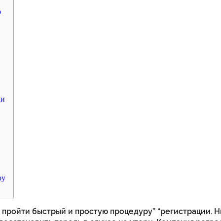
р
ли
ру
 пройти быстрый и простую процедуру” “регистрации. 