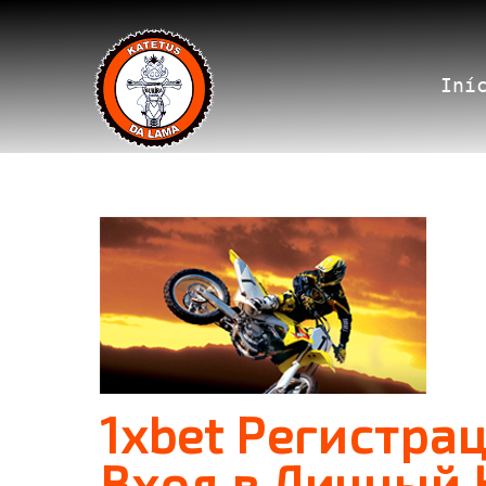
Iní
1xbet Регистра
Вход в Личный 