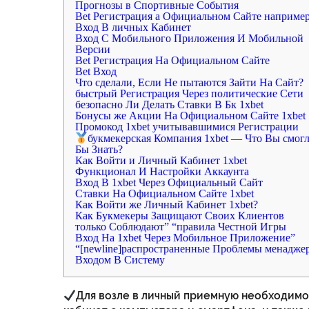
Прогнозы в Спортивные События
Bet Регистрация а Официальном Сайте наприме
Вход В личных Кабинет
Вход С Мобильного Приложения И Мобильной
Версии
Bet Регистрация На Официальном Сайте
Bet Вход
Что сделали, Если Не пытаются Зайти На Сайт?
быстрый Регистрация Через политические Сети
безопасно Ли Делать Ставки В Бк 1xbet
Бонусы же Акции На Официальном Сайте 1xbet
Промокод 1xbet учитывавшимися Регистрации
букмекерская Компания 1xbet — Что Вы смог
Бы Знать?
Как Войти и Личный Кабинет 1xbet
Функционал И Настройки Аккаунта
Вход В 1xbet Через Официальный Сайт
Ставки На Официальном Сайте 1xbet
Как Войти же Личный Кабинет 1xbet?
Как Букмекеры Защищают Своих Клиентов
только Соблюдают” “правила Честной Игры
Вход На 1xbet Через Мобильное Приложение”
“[newline]распространенные Проблемы менадже
Входом В Систему
Для возле в личный приемную необходимо