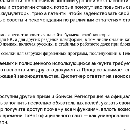
альности, обеспечивая высокий уровней безопасности п
ы и стратегии ставок, которые помогут вас повысить 
аккумуляторы, трио а патенты, чтобы задействовать сво
ые советы и рекомендации по различным стратегиям ста
имо зарегистрироваться на сайте букмекерской конторы.
для БК, а для других разделов платформы, в том числе онлайн ка
 языках, включая русских, и стабильно работаете даже при бло
 ссылки для загрузки фирменных программ, последующий в Теле
емых и полноценного использующихся аккаунта требуетс
паспорта или другого документа. Процесс занимает сп
жащей законодательства. Диспетчер ответит на звонок к
оступны другие призы и бонусы. Регистрация на официал
ь заполнить несколько обязательных полей, указать сво
р получите доступ прочему всем функциям, вплоть возмо
о времени. 1xBet официального сайт — как универсальн
ари.