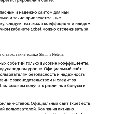
 зарегистрированы и сайте.
опасным и надежно сайтом для нам
ельно и такие привлекательные
вку, следует натяжкой коэффициент и найдем
ичном кабинете 1xbet можно отслеживать за
вок, такие только Skrill и Neteller,
ных событий только высокие коэффициенты.
еждународном уровне. Официальный сайт
пользователям безопасность и надежность
вии с законодательством и следит за
et вы сможем получить различные бонусы и
нлайн-ставок. Официальный сайт 1xbet есть
ий пользователей. Компания активно