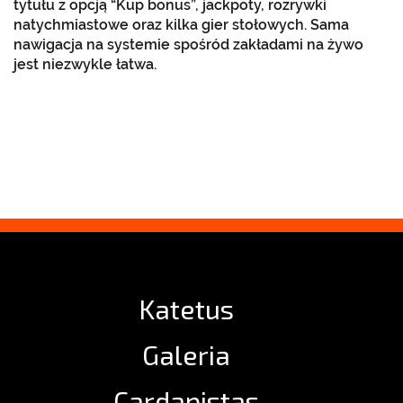
tytułu z opcją “Kup bonus”, jackpoty, rozrywki
natychmiastowe oraz kilka gier stołowych. Sama
nawigacja na systemie spośród zakładami na żywo
jest niezwykle łatwa.
Katetus
Galeria
Cardapistas