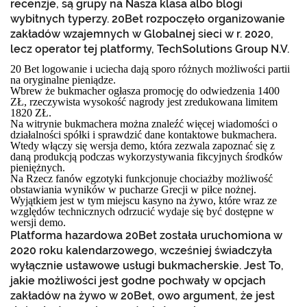
recenzje, są grupy na Nasza klasa albo blogi
wybitnych typerzy. 20Bet rozpoczęło organizowanie
zakładów wzajemnych w Globalnej sieci w r. 2020,
lecz operator tej platformy, TechSolutions Group N.V.
20 Bet logowanie i uciecha dają sporo różnych możliwości partii
na oryginalne pieniądze.
Wbrew że bukmacher ogłasza promocję do odwiedzenia 1400
ZŁ, rzeczywista wysokość nagrody jest zredukowana limitem
1820 ZŁ.
Na witrynie bukmachera można znaleźć więcej wiadomości o
działalności spółki i sprawdzić dane kontaktowe bukmachera.
Wtedy włączy się wersja demo, która zezwala zapoznać się z
daną produkcją podczas wykorzystywania fikcyjnych środków
pieniężnych.
Na Rzecz fanów egzotyki funkcjonuje chociażby możliwość
obstawiania wyników w pucharze Grecji w piłce nożnej.
Wyjątkiem jest w tym miejscu kasyno na żywo, które wraz ze
względów technicznych odrzucić wydaje się być dostępne w
wersji demo.
Platforma hazardowa 20Bet została uruchomiona w
2020 roku kalendarzowego, wcześniej świadczyła
wyłącznie ustawowe usługi bukmacherskie. Jest To,
jakie możliwości jest godne pochwały w opcjach
zakładów na żywo w 20Bet, owo argument, że jest