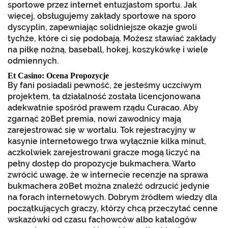
sportowe przez internet entuzjastom sportu. Jak
więcej, obsługujemy zakłady sportowe na sporo
dyscyplin, zapewniając solidniejsze okazje gwoli
tychże, które ci się podobają. Możesz stawiać zakłady
na piłkę nożną, baseball, hokej, koszykówkę i wiele
odmiennych.
Et Casino: Ocena Propozycje
By fani posiadali pewność, że jesteśmy uczciwym
projektem, ta działalność została licencjonowana
adekwatnie spośród prawem rządu Curacao. Aby
zgarnąć 20Bet premia, nowi zawodnicy mają
zarejestrować się w wortalu. Tok rejestracyjny w
kasynie internetowego trwa wyłącznie kilka minut,
aczkolwiek zarejestrowani gracze mogą liczyć na
pełny dostęp do propozycje bukmachera. Warto
zwrócić uwagę, że w internecie recenzje na sprawa
bukmachera 20Bet można znaleźć odrzucić jedynie
na forach internetowych. Dobrym źródłem wiedzy dla
początkujących graczy, którzy chcą przeczytać cenne
wskazówki od czasu fachowców albo katalogów