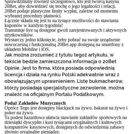
Sprawdziliśmy również szczegółowo, kto jest twórcą kasyna
20Bet, aby dowiedzieć się trochę o jego legalności i relacji.
20Bet podaje plastyczne limity wypłat, zależne od momentu
wybranej procedury płatności.
Łącznie składa się jest to na tysiące możliwości do stawiania
kuponów w każdym tygodniu!
Transmisje live są dostępne gwoli zarejestrowanych i aktywnych
użytkowników.
Wystarczy jedno kliknięcie, żeby pobrać na swoje urządzenie
nowoczesną i funkcjonalną 20Bet app dostępną na smartfony z
układem Mobilne i iOS.
Jak można zrozumieć z tytułu tegoż artykułu, w
tekście będzie zamieszczona informacja o 20Bet
Opinie. Jest to firma, która posiada odpowiednią
licencja i działa na rynku Polski adekwatnie wraz z
obowiązującym uprawnieniem. Listę bukmacherów,
którzy posiadają specjalistyczne zezwolenie, można
znaleźć na oficjalnym Portalu Podatkowym.
Podaż Zakładów Muzycznych
Oprócz Tego jest dostępny blackjack na żywo, bakarat na żywo i
poker na żywo.
Ta podest hazardowa ułatwia stawianie zakładów sportowych na
dziesiątki dyscyplin i kusi tysiącami oryginalnych i kultowych
komputerów kasynowych, dostępnych do odwiedzenia zabawy
zbytnio oryginalne pieniądze.