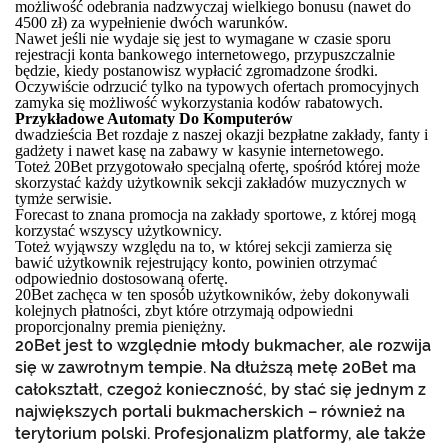
możliwość odebrania nadzwyczaj wielkiego bonusu (nawet do
4500 zł) za wypełnienie dwóch warunków.
Nawet jeśli nie wydaje się jest to wymagane w czasie sporu
rejestracji konta bankowego internetowego, przypuszczalnie
będzie, kiedy postanowisz wypłacić zgromadzone środki.
Oczywiście odrzucić tylko na typowych ofertach promocyjnych
zamyka się możliwość wykorzystania kodów rabatowych.
Przykładowe Automaty Do Komputerów
dwadzieścia Bet rozdaje z naszej okazji bezpłatne zakłady, fanty i
gadżety i nawet kasę na zabawy w kasynie internetowego.
Toteż 20Bet przygotowało specjalną ofertę, spośród której może
skorzystać każdy użytkownik sekcji zakładów muzycznych w
tymże serwisie.
Forecast to znana promocja na zakłady sportowe, z której mogą
korzystać wszyscy użytkownicy.
Toteż wyjąwszy względu na to, w której sekcji zamierza się
bawić użytkownik rejestrujący konto, powinien otrzymać
odpowiednio dostosowaną ofertę.
20Bet zachęca w ten sposób użytkowników, żeby dokonywali
kolejnych płatności, zbyt które otrzymają odpowiedni
proporcjonalny premia pieniężny.
20Bet jest to względnie młody bukmacher, ale rozwija
się w zawrotnym tempie. Na dłuższą metę 20Bet ma
całokształt, czegoż konieczność, by stać się jednym z
największych portali bukmacherskich – również na
terytorium polski. Profesjonalizm platformy, ale także