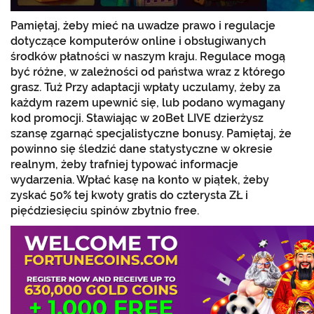
Pamiętaj, żeby mieć na uwadze prawo i regulacje
dotyczące komputerów online i obsługiwanych
środków płatności w naszym kraju. Regulace mogą
być różne, w zależności od państwa wraz z którego
grasz. Tuż Przy adaptacji wpłaty uczulamy, żeby za
każdym razem upewnić się, lub podano wymagany
kod promocji. Stawiając w 20Bet LIVE dzierżysz
szansę zgarnąć specjalistyczne bonusy. Pamiętaj, że
powinno się śledzić dane statystyczne w okresie
realnym, żeby trafniej typować informacje
wydarzenia. Wpłać kasę na konto w piątek, żeby
zyskać 50% tej kwoty gratis do czterysta ZŁ i
pięćdziesięciu spinów zbytnio free.