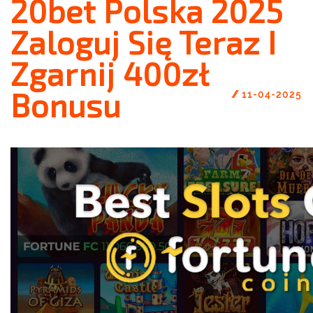
20bet Polska 2025
Zaloguj Się Teraz I
Zgarnij 400zł
Bonusu
//
11-04-2025