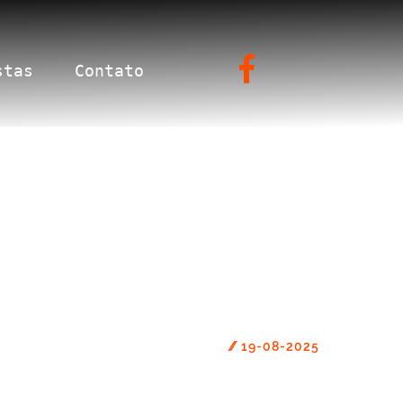
stas
Contato
//
19-08-2025