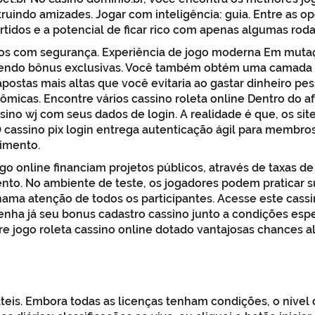
truindo amizades. Jogar com inteligência: guia. Entre as o
idos e a potencial de ficar rico com apenas algumas roda
ósitos com segurança. Experiência de jogo moderna Em mut
ecendo bônus exclusivas. Você também obtém uma camada 
ostas mais altas que você evitaria ao gastar dinheiro pe
ômicas. Encontre vários cassino roleta online Dentro do a
ssino wj com seus dados de login. A realidade é que, os sit
cassino pix login entrega autenticação ágil para membros. 
nimento.
o online financiam projetos públicos, através de taxas d
ento. No ambiente de teste, os jogadores podem praticar su
hama atenção de todos os participantes. Acesse este cass
ha já seu bonus cadastro cassino junto a condições espec
dere jogo roleta cassino online dotado vantajosas chance
áteis. Embora todas as licenças tenham condições, o nível