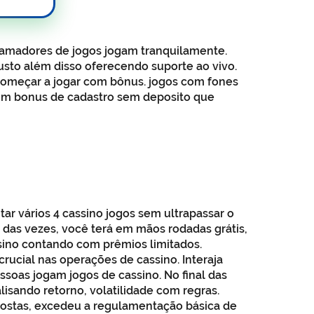
os amadores de jogos jogam tranquilamente.
sto além disso oferecendo suporte ao vivo.
começar a jogar com bônus. jogos com fones
 com bonus de cadastro sem deposito que
tar vários 4 cassino jogos sem ultrapassar o
das vezes, você terá em mãos rodadas grátis,
ssino contando com prêmios limitados.
ucial nas operações de cassino. Interaja
soas jogam jogos de cassino. No final das
lisando retorno, volatilidade com regras.
apostas, excedeu a regulamentação básica de