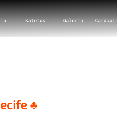
cio
Katetus
Galeria
Cardapi
ecife ♣️