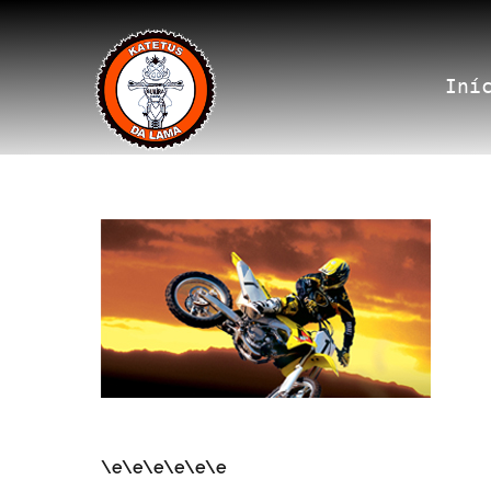
Iní
\e\e\e\e\e\e