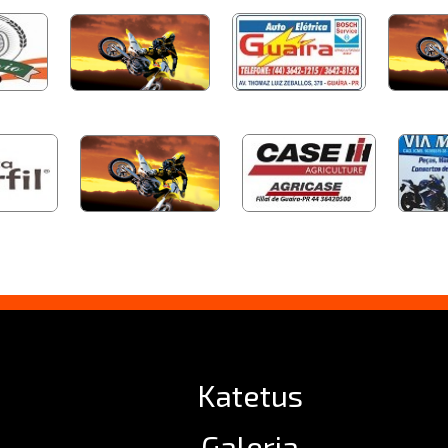
Katetus
Galeria