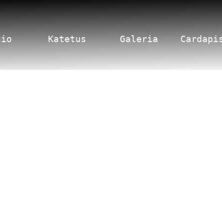
cio
Katetus
Galeria
Cardapi