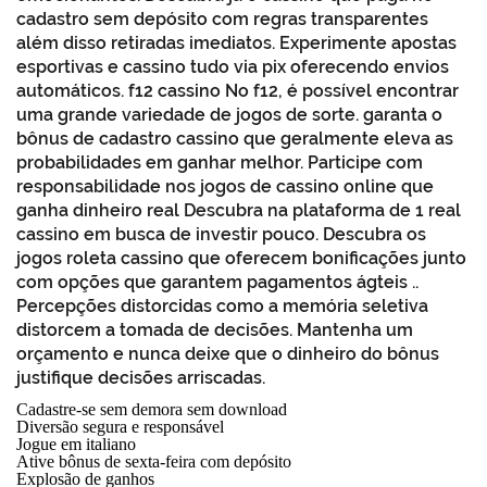
cadastro sem depósito com regras transparentes
além disso retiradas imediatos. Experimente apostas
esportivas e cassino tudo via pix oferecendo envios
automáticos. f12 cassino No f12, é possível encontrar
uma grande variedade de jogos de sorte. garanta o
bônus de cadastro cassino que geralmente eleva as
probabilidades em ganhar melhor. Participe com
responsabilidade nos jogos de cassino online que
ganha dinheiro real Descubra na plataforma de 1 real
cassino em busca de investir pouco. Descubra os
jogos roleta cassino que oferecem bonificações junto
com opções que garantem pagamentos ágteis ..
Percepções distorcidas como a memória seletiva
distorcem a tomada de decisões. Mantenha um
orçamento e nunca deixe que o dinheiro do bônus
justifique decisões arriscadas.
Cadastre-se sem demora sem download
Diversão segura e responsável
Jogue em italiano
Ative bônus de sexta-feira com depósito
Explosão de ganhos