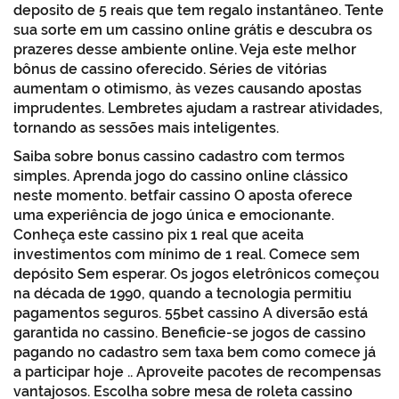
deposito de 5 reais que tem regalo instantâneo. Tente
sua sorte em um cassino online grátis e descubra os
prazeres desse ambiente online. Veja este melhor
bônus de cassino oferecido. Séries de vitórias
aumentam o otimismo, às vezes causando apostas
imprudentes. Lembretes ajudam a rastrear atividades,
tornando as sessões mais inteligentes.
Saiba sobre bonus cassino cadastro com termos
simples. Aprenda jogo do cassino online clássico
neste momento. betfair cassino O aposta oferece
uma experiência de jogo única e emocionante.
Conheça este cassino pix 1 real que aceita
investimentos com mínimo de 1 real. Comece sem
depósito Sem esperar. Os jogos eletrônicos começou
na década de 1990, quando a tecnologia permitiu
pagamentos seguros. 55bet cassino A diversão está
garantida no cassino. Beneficie-se jogos de cassino
pagando no cadastro sem taxa bem como comece já
a participar hoje .. Aproveite pacotes de recompensas
vantajosos. Escolha sobre mesa de roleta cassino