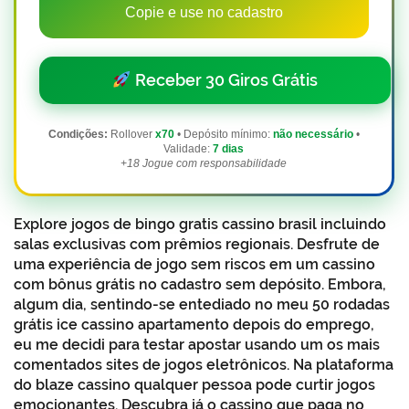
Copie e use no cadastro
Receber 30 Giros Grátis
Condições:
Rollover
x70
• Depósito mínimo:
não necessário
•
Validade:
7 dias
+18 Jogue com responsabilidade
Explore jogos de bingo gratis cassino brasil incluindo
salas exclusivas com prêmios regionais. Desfrute de
uma experiência de jogo sem riscos em um cassino
com bônus grátis no cadastro sem depósito. Embora,
algum dia, sentindo-se entediado no meu 50 rodadas
grátis ice cassino apartamento depois do emprego,
eu me decidi para testar apostar usando um os mais
comentados sites de jogos eletrônicos. Na plataforma
do blaze cassino qualquer pessoa pode curtir jogos
emocionantes. Descubra já o cassino que paga no