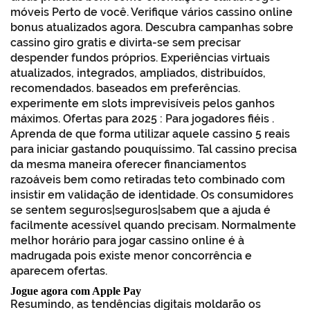
móveis Perto de você. Verifique vários cassino online
bonus atualizados agora. Descubra campanhas sobre
cassino giro gratis e divirta-se sem precisar
despender fundos próprios. Experiências virtuais
atualizados, integrados, ampliados, distribuídos,
recomendados. baseados em preferências.
experimente em slots imprevisíveis pelos ganhos
máximos. Ofertas para 2025 : Para jogadores fiéis .
Aprenda de que forma utilizar aquele cassino 5 reais
para iniciar gastando pouquíssimo. Tal cassino precisa
da mesma maneira oferecer financiamentos
razoáveis bem como retiradas teto combinado com
insistir em validação de identidade. Os consumidores
se sentem seguros|seguros|sabem que a ajuda é
facilmente acessível quando precisam. Normalmente
melhor horário para jogar cassino online é à
madrugada pois existe menor concorrência e
aparecem ofertas.
Jogue agora com Apple Pay
Resumindo, as tendências digitais moldarão os