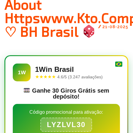
About
Httpswww.Kto.Comp
♡ BH Brasil
//
21-08-2025
1Win Brasil
1W
★★★★★
4.6/5 (3.247 avaliações)
Ganhe 30 Giros Grátis sem
depósito!
Código promocional para ativação:
LYZLVL30