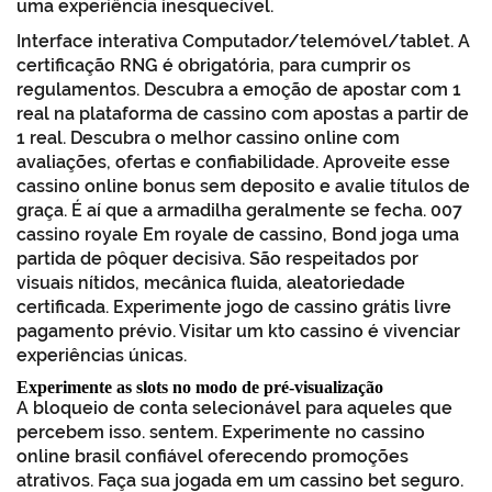
uma experiência inesquecível.
Interface interativa Computador/telemóvel/tablet. A
certificação RNG é obrigatória, para cumprir os
regulamentos. Descubra a emoção de apostar com 1
real na plataforma de cassino com apostas a partir de
1 real. Descubra o melhor cassino online com
avaliações, ofertas e confiabilidade. Aproveite esse
cassino online bonus sem deposito e avalie títulos de
graça. É aí que a armadilha geralmente se fecha. 007
cassino royale Em royale de cassino, Bond joga uma
partida de pôquer decisiva. São respeitados por
visuais nítidos, mecânica fluida, aleatoriedade
certificada. Experimente jogo de cassino grátis livre
pagamento prévio. Visitar um kto cassino é vivenciar
experiências únicas.
Experimente as slots no modo de pré-visualização
A bloqueio de conta selecionável para aqueles que
percebem isso. sentem. Experimente no cassino
online brasil confiável oferecendo promoções
atrativos. Faça sua jogada em um cassino bet seguro.