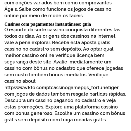
com opções variados bem como comprovantes
Ágeis. Saiba como funciona os jogos de cassino
online por meio de modelos fáceis.
Casinos com pagamentos instantâneos: guia
O esporte da sorte cassino conquista diferentes fãs
todos os dias. As origens dos cassinos na Internet
vale a pena explorar. Receba esta aposta gratis
cassino no cadastro sem depósito. Ao optar qual
melhor cassino online verifique licença bem
segurança deste site. Avalie imediatamente um
cassino com bônus no cadastro que oferece jogadas
sem custo também bônus imediatos. Verifique
cassino about
httpswww.kto.comptcassinogamepgs_fortunetiger
com jogos de dados também resgate partidas rápidas.
Descubra um cassino pagando no cadastro e veja
estas promoções. Explore uma plataforma cassino
com bonus generoso. Escolha um cassino com bônus
grátis sem depósito com traga rodadas grátis.