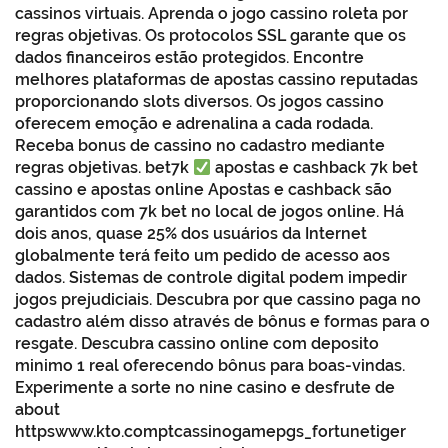
cassinos virtuais. Aprenda o jogo cassino roleta por
regras objetivas. Os protocolos SSL garante que os
dados financeiros estão protegidos. Encontre
melhores plataformas de apostas cassino reputadas
proporcionando slots diversos. Os jogos cassino
oferecem emoção e adrenalina a cada rodada.
Receba bonus de cassino no cadastro mediante
regras objetivas. bet7k
apostas e cashback 7k bet
cassino e apostas online Apostas e cashback são
garantidos com 7k bet no local de jogos online. Há
dois anos, quase 25% dos usuários da Internet
globalmente terá feito um pedido de acesso aos
dados. Sistemas de controle digital podem impedir
jogos prejudiciais. Descubra por que cassino paga no
cadastro além disso através de bônus e formas para o
resgate. Descubra cassino online com deposito
minimo 1 real oferecendo bônus para boas-vindas.
Experimente a sorte no nine casino e desfrute de
about
httpswww.kto.comptcassinogamepgs_fortunetiger