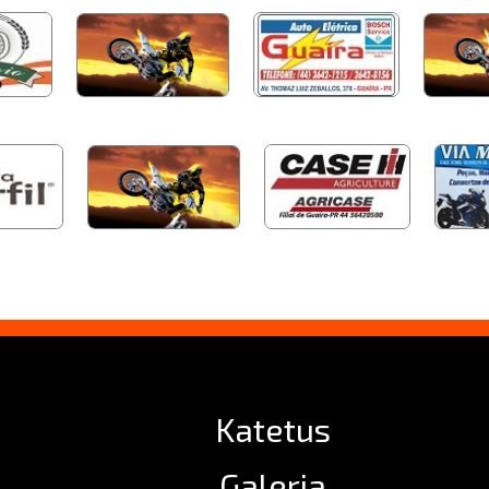
Katetus
Galeria