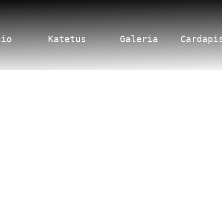
cio
Katetus
Galeria
Cardapi