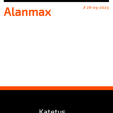
Alanmax
//
28-09-2023
Katetus