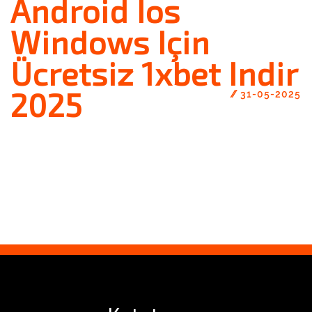
Android Ios
Windows Için
Ücretsiz 1xbet Indir
2025
//
31-05-2025