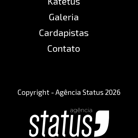
Katetus
Galeria
Cardapistas
Contato
Copyright - Agência Status 2026