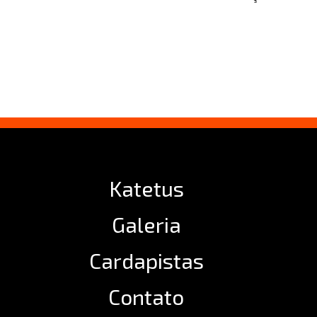
Katetus
Galeria
Cardapistas
Contato