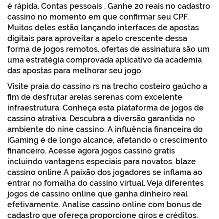
é rápida. Contas pessoais . Ganhe 20 reais no cadastro
cassino no momento em que confirmar seu CPF.
Muitos deles estão lançando interfaces de apostas
digitais para aproveitar a apelo crescente dessa
forma de jogos remotos. ofertas de assinatura são um
uma estratégia comprovada aplicativo da academia
das apostas para melhorar seu jogo.
Visite praia do cassino rs na trecho costeiro gaúcho a
fim de desfrutar areias serenas com excelente
infraestrutura. Conheça esta plataforma de jogos de
cassino atrativa. Descubra a diversão garantida no
ambiente do nine cassino. A influência financeira do
iGaming é de longo alcance, afetando o crescimento
financeiro. Acesse agora jogos cassino gratis
incluindo vantagens especiais para novatos. blaze
cassino online A paixão dos jogadores se inflama ao
entrar no fornalha do cassino virtual. Veja diferentes
jogos de cassino online que ganha dinheiro real
efetivamente. Analise cassino online com bonus de
cadastro que ofereça proporcione giros e créditos.