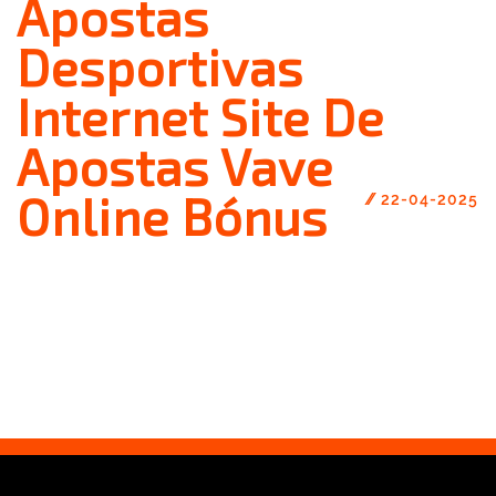
Apostas
Desportivas
Internet Site De
Apostas Vave
Online Bónus
//
22-04-2025