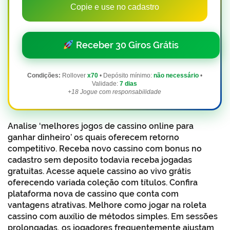
Copie e use no cadastro
Receber 30 Giros Grátis
Condições:
Rollover
x70
• Depósito mínimo:
não necessário
•
Validade:
7 dias
+18 Jogue com responsabilidade
Analise ‘melhores jogos de cassino online para
ganhar dinheiro’ os quais oferecem retorno
competitivo. Receba novo cassino com bonus no
cadastro sem deposito todavia receba jogadas
gratuitas. Acesse aquele cassino ao vivo grátis
oferecendo variada coleção com títulos. Confira
plataforma nova de cassino que conta com
vantagens atrativas. Melhore como jogar na roleta
cassino com auxílio de métodos simples. Em sessões
prolongadas, os jogadores frequentemente ajustam