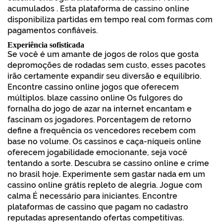
acumulados . Esta plataforma de cassino online
disponibiliza partidas em tempo real com formas com
pagamentos confiáveis.
Experiência sofisticada
Se você é um amante de jogos de rolos que gosta
depromoções de rodadas sem custo, esses pacotes
irão certamente expandir seu diversão e equilíbrio.
Encontre cassino online jogos que oferecem
múltiplos. blaze cassino online Os fulgores do
fornalha do jogo de azar na internet encantam e
fascinam os jogadores. Porcentagem de retorno
define a frequência os vencedores recebem com
base no volume. Os cassinos e caça-níqueis online
oferecem jogabilidade emocionante, seja você
tentando a sorte. Descubra se cassino online e crime
no brasil hoje. Experimente sem gastar nada em um
cassino online grátis repleto de alegria. Jogue com
calma É necessário para iniciantes. Encontre
plataformas de cassino que pagam no cadastro
reputadas apresentando ofertas competitivas.