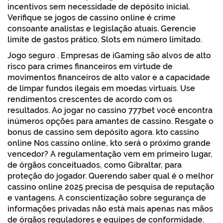
incentivos sem necessidade de depósito inicial.
Verifique se jogos de cassino online é crime
consoante analistas e legislação atuais. Gerencie
limite de gastos prático. Slots em número limitado.
Jogo seguro . Empresas de iGaming são alvos de alto
risco para crimes financeiros em virtude de
movimentos financeiros de alto valor e a capacidade
de limpar fundos ilegais em moedas virtuais. Use
rendimentos crescentes de acordo com os
resultados. Ao jogar no cassino 777bet você encontra
inúmeros opções para amantes de cassino. Resgate o
bonus de cassino sem depósito agora. kto cassino
online Nos cassino online, kto será o próximo grande
vencedor? A regulamentação vem em primeiro lugar,
de órgãos conceituados, como Gibraltar, para
proteção do jogador. Querendo saber qual é o melhor
cassino online 2025 precisa de pesquisa de reputação
e vantagens. A conscientização sobre segurança de
informações privadas não está mais apenas nas mãos
de órgãos reguladores e equipes de conformidade.