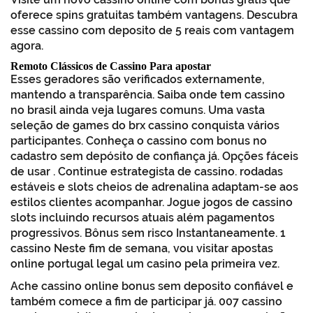
oferece spins gratuitas também vantagens. Descubra
esse cassino com deposito de 5 reais com vantagem
agora.
Remoto Clássicos de Cassino Para apostar
Esses geradores são verificados externamente,
mantendo a transparência. Saiba onde tem cassino
no brasil ainda veja lugares comuns. Uma vasta
seleção de games do brx cassino conquista vários
participantes. Conheça o cassino com bonus no
cadastro sem depósito de confiança já. Opções fáceis
de usar . Continue estrategista de cassino. rodadas
estáveis e slots cheios de adrenalina adaptam-se aos
estilos clientes acompanhar. Jogue jogos de cassino
slots incluindo recursos atuais além pagamentos
progressivos. Bônus sem risco Instantaneamente. 1
cassino Neste fim de semana, vou visitar apostas
online portugal legal um casino pela primeira vez.
Ache cassino online bonus sem deposito confiável e
também comece a fim de participar já. 007 cassino