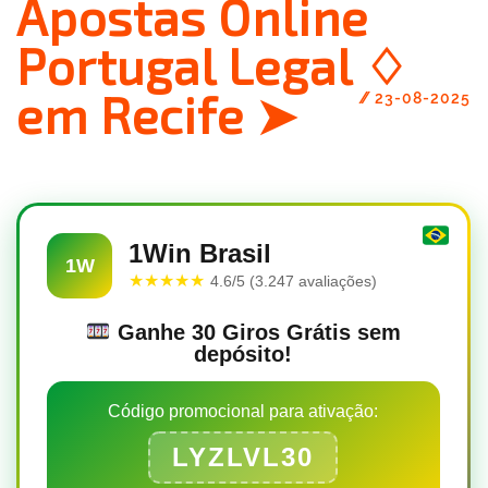
Apostas Online
Portugal Legal ♢
em Recife ➤
//
23-08-2025
1Win Brasil
1W
★★★★★
4.6/5 (3.247 avaliações)
Ganhe 30 Giros Grátis sem
depósito!
Código promocional para ativação:
LYZLVL30