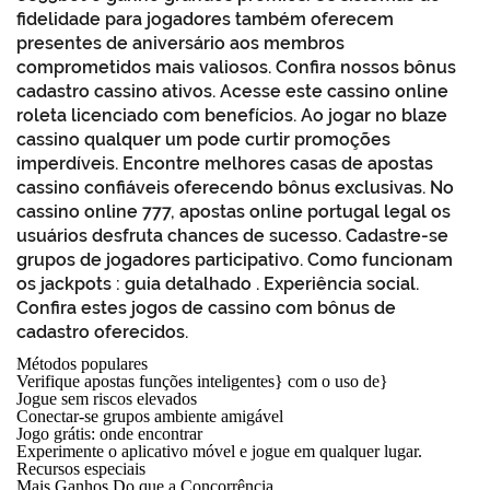
fidelidade para jogadores também oferecem
presentes de aniversário aos membros
comprometidos mais valiosos. Confira nossos bônus
cadastro cassino ativos. Acesse este cassino online
roleta licenciado com benefícios. Ao jogar no blaze
cassino qualquer um pode curtir promoções
imperdíveis. Encontre melhores casas de apostas
cassino confiáveis oferecendo bônus exclusivas. No
cassino online 777, apostas online portugal legal os
usuários desfruta chances de sucesso. Cadastre-se
grupos de jogadores participativo. Como funcionam
os jackpots : guia detalhado . Experiência social.
Confira estes jogos de cassino com bônus de
cadastro oferecidos.
Métodos populares
Verifique apostas funções inteligentes} com o uso de}
Jogue sem riscos elevados
Conectar-se grupos ambiente amigável
Jogo grátis: onde encontrar
Experimente o aplicativo móvel e jogue em qualquer lugar.
Recursos especiais
Mais Ganhos Do que a Concorrência