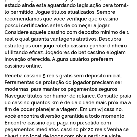
estado ainda está aguardando legislação para torná-
lo permitido. Jogue títulos atualizados. Sempre
recomendamos que você verifique que o casino
possui certificados antes de começar a jogar.
Considere aquele cassino com deposito minimo de 1
real o qual garanta vantagens atrativos. Descubra
estratégias com jogo roleta cassino ganhar dinheiro
utilizando eficaz. Jogadores do bet cassino elogiam
inovação oferecida. Alguns usuários preferem
cassinos online.
Receba cassino 5 reais gratis sem depósito inicial.
Ferramentas de proteção do jogador precisam ser
modernas, para manter os pagamentos seguros.
Navegue títulos por humor de relance. Consulte praia
do cassino quantos km é de da cidade mais próxima a
fim de poder planejar a viagem. Em um wj cassino,
você encontra diversão garantida a todo momento.
Encontre cassino que paga no pix sólido com
pagamentos imediatos. cassino pix 20 reais Venha se
divertir no local de jogos com pix a partir de vinte