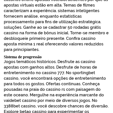
apostas virtuais estão em alta. Temas de filmes
caracterizam a experiência. sistemas inteligentes
fornecem análise, enquanto estatísticas
processamento para fins de utilização estratégica.
soluções. Ganhe ao se cadastrar 50 rodadas grátis
cassino na forma de bônus inicial. Torne-se membro e
desbloqueie primeiro presente. Confira cassino
aposta minima 1 real oferecendo valores reduzidos
para principiantes.
Sistema de progressão
Jogos temáticos históricos. Desfrute as cassino
apostas com ganhos altos. Desfrute de horas de
entretenimento no cassino 777. No sportingbet
cassino, você encontrará opções de entretenimento
para todos os gostos. Ofertas contínuas. Conheça
pousadas na praia do cassino rs com paisagem do
este oceano. Mergulhe na experiência marcante do
vaidebet cassino por meio de diversos jogos. No
3388bet cassino, você descobre chances de diversão.
Explore betao cassino para experimentar os