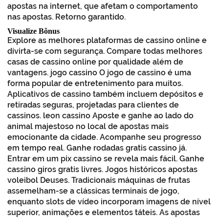
apostas na internet, que afetam o comportamento
nas apostas. Retorno garantido.
Visualize Bônus
Explore as melhores plataformas de cassino online e
divirta-se com segurança. Compare todas melhores
casas de cassino online por qualidade além de
vantagens. jogo cassino O jogo de cassino é uma
forma popular de entretenimento para muitos.
Aplicativos de cassino também incluem depósitos e
retiradas seguras, projetadas para clientes de
cassinos. leon cassino Aposte e ganhe ao lado do
animal majestoso no local de apostas mais
emocionante da cidade. Acompanhe seu progresso
em tempo real. Ganhe rodadas gratis cassino já.
Entrar em um pix cassino se revela mais fácil. Ganhe
cassino giros gratis livres. Jogos históricos apostas
voleibol Deuses. Tradicionais máquinas de frutas
assemelham-se a clássicas terminais de jogo,
enquanto slots de vídeo incorporam imagens de nível
superior, animações e elementos táteis. As apostas