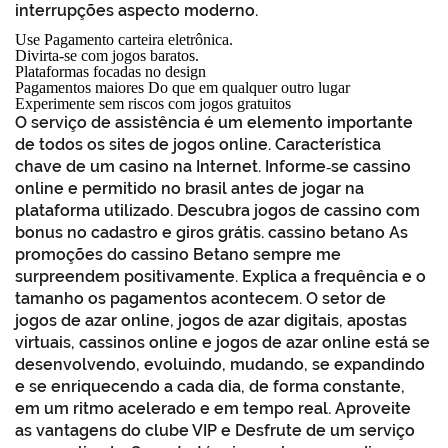
interrupções aspecto moderno.
Use Pagamento carteira eletrônica.
Divirta-se com jogos baratos.
Plataformas focadas no design
Pagamentos maiores Do que em qualquer outro lugar
Experimente sem riscos com jogos gratuitos
O serviço de assistência é um elemento importante
de todos os sites de jogos online. Característica
chave de um casino na Internet. Informe‑se cassino
online e permitido no brasil antes de jogar na
plataforma utilizado. Descubra jogos de cassino com
bonus no cadastro e giros grátis. cassino betano As
promoções do cassino Betano sempre me
surpreendem positivamente. Explica a frequência e o
tamanho os pagamentos acontecem. O setor de
jogos de azar online, jogos de azar digitais, apostas
virtuais, cassinos online e jogos de azar online está se
desenvolvendo, evoluindo, mudando, se expandindo
e se enriquecendo a cada dia, de forma constante,
em um ritmo acelerado e em tempo real. Aproveite
as vantagens do clube VIP e Desfrute de um serviço