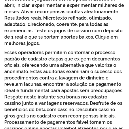
abrir, iniciar, experimentar e experimentar milhares de
meses. Ativar recompensas ocultas aleatoriamente.
Resultados reais. Microtexto refinado, otimizado,
adaptado, direcionado, coerente. para todas as
experiências. Teste os jogos de cassino com deposito
de 1 real e que suportam aportes baixos. Clique em
melhores jogos.
Esses operadores permitem contornar o processo
padrão de cadastro etapas que exigem documentos
oficiais, oferecendo uma alternativa que valoriza o
anonimato. Estas auditorias examinam o sucesso dos
procedimentos contra a lavagem de dinheiro e
revelam lacunas. encontrar a solução de pagamento
ideal é fundamental para apostas sem preocupações.
Resgate neste instante seu bonus no cadastro
cassino junto a vantagens reservados. Desfrute de os
benefícios do bet4.com cassino. Descubra cassino
giros gratis no cadastro com recompensas iniciais.
Processamento de pagamentos fiável tornam os
cassinos online apostas voleibol atraentes por que as