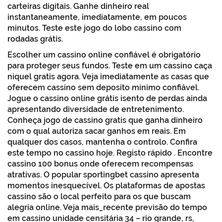
carteiras digitais. Ganhe dinheiro real
instantaneamente, imediatamente, em poucos
minutos. Teste este jogo do lobo cassino com
rodadas grátis.
Escolher um cassino online confiável é obrigatório
para proteger seus fundos. Teste em um cassino caça
niquel gratis agora. Veja imediatamente as casas que
oferecem cassino sem deposito minimo confiável.
Jogue o cassino online grátis isento de perdas ainda
apresentando diversidade de entretenimento.
Conheça jogo de cassino gratis que ganha dinheiro
com o qual autoriza sacar ganhos em reais. Em
qualquer dos casos, mantenha o controlo. Confira
este tempo no cassino hoje. Registo rápido . Encontre
cassino 100 bonus onde oferecem recompensas
atrativas. O popular sportingbet cassino apresenta
momentos inesquecível. Os plataformas de apostas
cassino são o local perfeito para os que buscam
alegria online. Veja mais_recente previsão do tempo
em cassino unidade censitária 34 – rio grande, rs,