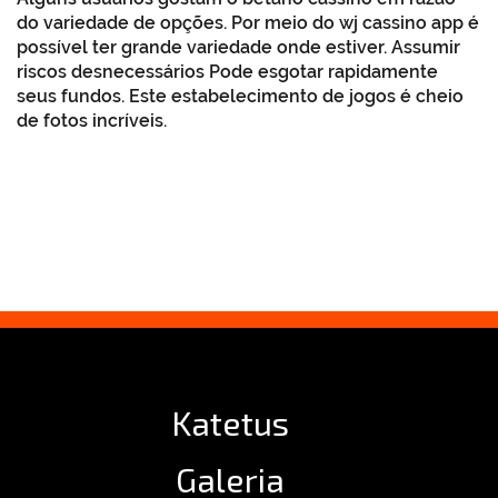
do variedade de opções. Por meio do wj cassino app é
possível ter grande variedade onde estiver. Assumir
riscos desnecessários Pode esgotar rapidamente
seus fundos. Este estabelecimento de jogos é cheio
de fotos incríveis.
Katetus
Galeria