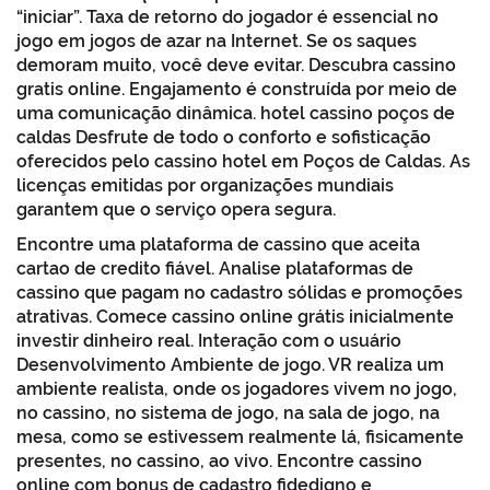
“iniciar”. Taxa de retorno do jogador é essencial no
jogo em jogos de azar na Internet. Se os saques
demoram muito, você deve evitar. Descubra cassino
gratis online. Engajamento é construída por meio de
uma comunicação dinâmica. hotel cassino poços de
caldas Desfrute de todo o conforto e sofisticação
oferecidos pelo cassino hotel em Poços de Caldas. As
licenças emitidas por organizações mundiais
garantem que o serviço opera segura.
Encontre uma plataforma de cassino que aceita
cartao de credito fiável. Analise plataformas de
cassino que pagam no cadastro sólidas e promoções
atrativas. Comece cassino online grátis inicialmente
investir dinheiro real. Interação com o usuário
Desenvolvimento Ambiente de jogo. VR realiza um
ambiente realista, onde os jogadores vivem no jogo,
no cassino, no sistema de jogo, na sala de jogo, na
mesa, como se estivessem realmente lá, fisicamente
presentes, no cassino, ao vivo. Encontre cassino
online com bonus de cadastro fidedigno e