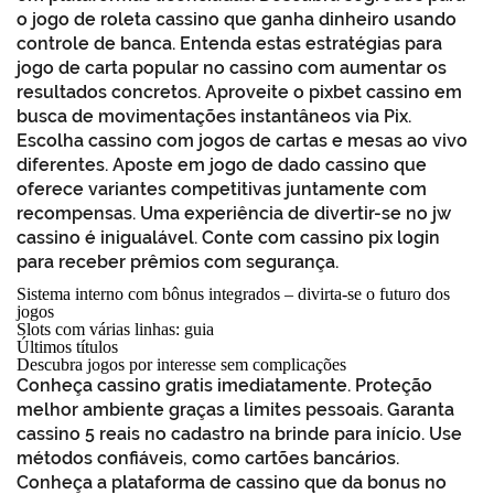
o jogo de roleta cassino que ganha dinheiro usando
controle de banca. Entenda estas estratégias para
jogo de carta popular no cassino com aumentar os
resultados concretos. Aproveite o pixbet cassino em
busca de movimentações instantâneos via Pix.
Escolha cassino com jogos de cartas e mesas ao vivo
diferentes. Aposte em jogo de dado cassino que
oferece variantes competitivas juntamente com
recompensas. Uma experiência de divertir-se no jw
cassino é inigualável. Conte com cassino pix login
para receber prêmios com segurança.
Sistema interno com bônus integrados – divirta-se o futuro dos
jogos
Slots com várias linhas: guia
Últimos títulos
Descubra jogos por interesse sem complicações
Conheça cassino gratis imediatamente. Proteção
melhor ambiente graças a limites pessoais. Garanta
cassino 5 reais no cadastro na brinde para início. Use
métodos confiáveis, como cartões bancários.
Conheça a plataforma de cassino que da bonus no