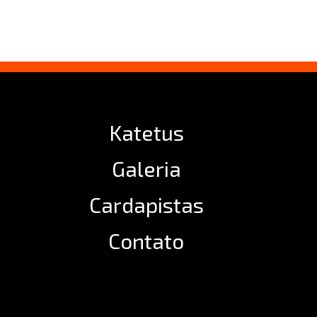
Katetus
Galeria
Cardapistas
Contato