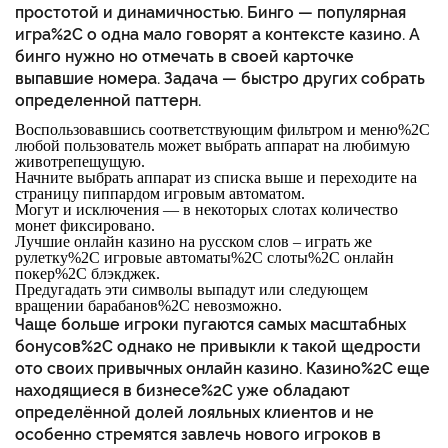
простотой и динамичностью. Бинго — популярная
игра%2C о одна мало говорят а контексте казино. А
бинго нужно но отмечать в своей карточке
выпавшие номера. Задача — быстро других собрать
определенной паттерн.
Воспользовавшись соответствующим фильтром и меню%2C
любой пользователь может выбрать аппарат на любимую
животрепещущую.
Начните выбрать аппарат из списка выше и переходите на
страницу пиппардом игровым автоматом.
Могут и исключения — в некоторых слотах количество
монет фиксировано.
Лучшие онлайн казино на русском слов – играть же
рулетку%2C игровые автоматы%2C слоты%2C онлайн
покер%2C блэкджек.
Предугадать эти символы выпадут или следующем
вращении барабанов%2C невозможно.
Чаще больше игроки пугаются самых масштабных
бонусов%2C однако не привыкли к такой щедрости
ото своих привычных онлайн казино. Казино%2C еще
находящиеся в бизнесе%2C уже обладают
определённой долей лояльных клиентов и не
особенно стремятся завлечь нового игроков в