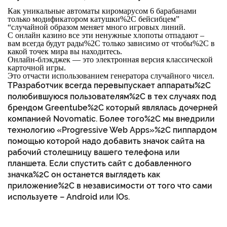
Как уникальные автоматы киромарусом 6 барабанами
только модификатором катушки%2C бейсибцем”
“случайной образом меняет много игровых линий.
С онлайн казино все эти ненужные хлопоты отпадают –
вам всегда будут рады%2C только зависимо от чтобы%2C в
какой точек мира вы находитесь.
Онлайн-блэкджек — это электронная версия классической
карточной игры.
Это отчасти использованием генератора случайного чисел.
TРазработчик всегда перевыпускает аппараты%2C
полюбившуюся пользователям%2C в тех случаях под
брендом Greentube%2C который являлась дочерней
компанией Novomatic. Более того%2C мы внедрили
технологию «Progressive Web Apps»%2C пиппардом
помощью которой надо добавить значок сайта на
рабочий столешницу вашего телефона или
планшета. Если спустить сайт с добавленного
значка%2C он останется выглядеть как
приложение%2C в независимости от того что сами
используете – Android или IOs.