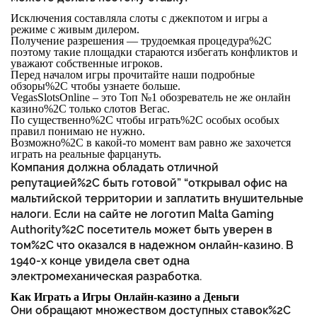
Исключения составляла слоты с джекпотом и игры а
режиме с живым дилером.
Получение разрешения — трудоемкая процедура%2C
поэтому такие площадки стараются избегать конфликтов и
уважают собственные игроков.
Перед началом игры прочитайте наши подробные
обзоры%2C чтобы узнаете больше.
VegasSlotsOnline – это Топ №1 обозреватель не же онлайн
казино%2C только слотов Вегас.
По существенно%2C чтобы играть%2C особых особых
правил понимаю не нужно.
Возможно%2C в какой-то момент вам равно же захочется
играть на реальные фарцануть.
Компания должна обладать отличной
репутацией%2C быть готовой” “открывал офис на
мальтийской территории и заплатить внушительные
налоги. Если на сайте не логотип Malta Gaming
Authority%2C посетитель может быть уверен в
том%2C что оказался в надежном онлайн-казино. В
1940-х конце увидела свет одна
электромеханическая разработка.
Как Играть а Игры Онлайн-казино а Деньги
Они обращают множеством доступных ставок%2C