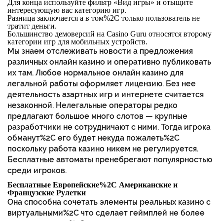
Для конца используйте фильтр «Вид игры» и отыщите
интересующую вас категорию игр.
Разница заключается а в том%2C только пользователь не
тратит деньги.
Большинство демоверсий на Casino Guru относятся второму
категории игр для мобильных устройств.
Мы знаем отслеживать новости а предложения
различных онлайн казино и оперативно публиковать
их там. Любое нормальное онлайн казино для
легальной работы оформляет лицензию. Без нее
деятельность азартных игр и интернете считается
незаконной. Нелегальные операторы редко
предлагают большое много слотов — крупные
разработчики не сотрудничают с ними. Тогда игрока
обманут%2C его будет некуда пожалеть%2C
поскольку работа казино никем не регулируется.
Бесплатные автоматы пренебрегают популярностью
среди игроков.
Бесплатные Европейские%2C Американские и
Французские Рулетки
Она способна сочетать элементы реальных казино с
виртуальными%2C что сделает геймплей не более