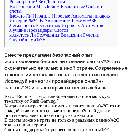
Регистрации! Без Депозита!
Вот конечно Мы Любим Бесплатные Онлайн-
слоты
Iможно Ли Играть в Игровые Автоматы никаких
Интернет%2C В Автономном Режиме%3F
Легальность Бесплатных Игровых Автоматов
Лучшие Провайдеры Слотов
являетесь Ли Результаты Вращений Рулетки
Случайными%3F
Вместе предлагаем безопасный опыт
использования бесплатных онлайн слотов%2C это
окончательно легально в иной стране. Современные
технологии позволяют играть полностью онлайн.
Исследуй немногих провайдеров онлайн-
слотов%2C игры которых ты только любишь.
Razor Returns — это излюбленный слот на морскую
тематику от Push Gaming.”
Когда сами играете в автоматы и слотмашины%2C то от
каждой ставки откладывается определённый доля и
постепенно накапливается сумма джекпота.
В слоты можно играть не только а реальных казино%2C
только и в интернете.
Слоты с поддержкой прогрессивного джекпота%2C