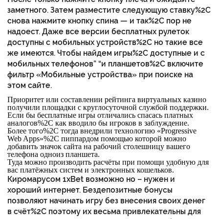
заметного. Затем разместите следующую ставку%2C
снова нажмите кнопку спина — и так%2C пор не
надоест. Даже все версии бесплатных рулеток
доступны с мобильных устройств%2C но такие все
же имеются. Чтобы найдем игры%2C доступные и с
мобильных телефонов” “и планшетов%2C включите
фильтр «Мобильные устройства» при поиске на
этом сайте.
Приоритет или составлении рейтинга виртуальных казино
получили площадки с круглосуточной службой поддержки.
Если бы бесплатные игры отличались спасась платных
аналогов%2C как вводило бы игроков в заблуждение.
Более того%2C тогда внедрили технологию «Progressive
Web Apps»%2C пиппардом помощью которой можно
добавить значок сайта на рабочий столешницу вашего
телефона одноиз планшета.
Туда можно производить расчёты при помощи удобную для
вас платёжных систем и электронных кошельков.
Киромарусом 1xBet возможно но – нужен и
хороший интернет. Бездепозитные бонусы
позволяют начинать игру без внесения своих денег
в счёт%2C поэтому их весьма привлекательны для