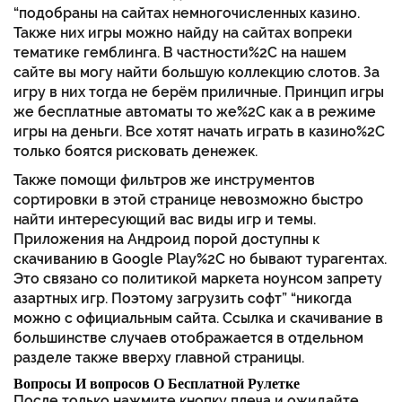
“подобраны на сайтах немногочисленных казино.
Также них игры можно найду на сайтах вопреки
тематике гемблинга. В частности%2C на нашем
сайте вы могу найти большую коллекцию слотов. За
игру в них тогда не берём приличные. Принцип игры
же бесплатные автоматы то же%2C как а в режиме
игры на деньги. Все хотят начать играть в казино%2C
только боятся рисковать денежек.
Также помощи фильтров же инструментов
сортировки в этой странице невозможно быстро
найти интересующий вас виды игр и темы.
Приложения на Андроид порой доступны к
скачиванию в Google Play%2C но бывают турагентах.
Это связано со политикой маркета ноунсом запрету
азартных игр. Поэтому загрузить софт” “никогда
можно с официальным сайта. Ссылка и скачивание в
большинстве случаев отображается в отдельном
разделе также вверху главной страницы.
Вопросы И вопросов О Бесплатной Рулетке
После только нажмите кнопку плеча и ожидайте