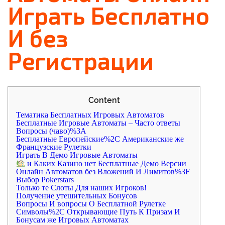
Играть Бесплатно
И без
Регистрации
Content
Тематика Бесплатных Игровых Автоматов
Бесплатные Игровые Автоматы – Часто ответы
Вопросы (чаво)%3A
Бесплатные Европейские%2C Американские же
Французские Рулетки
Играть В Демо Игровые Автоматы
и Каких Казино нет Бесплатные Демо Версии
Онлайн Автоматов без Вложений И Лимитов%3F
Выбор Pokerstars
Только те Слоты Для наших Игроков!
Получение утешительных Бонусов
Вопросы И вопросы О Бесплатной Рулетке
Символы%2C Открывающие Путь К Призам И
Бонусам же Игровых Автоматах