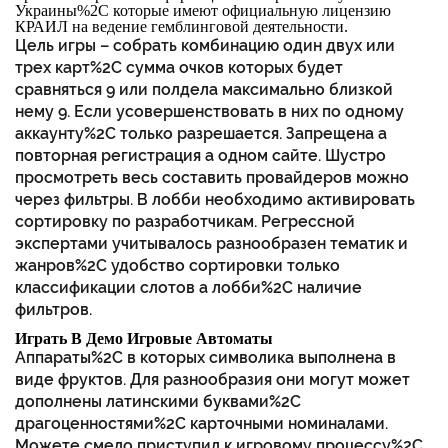
Украины%2C которые имеют официальную лицензию
КРАИЛ на ведение гемблинговой деятельности.
Цель игры – собрать комбинацию один двух или
трех карт%2C сумма очков которых будет
сравняться 9 или полдела максимально близкой
нему 9. Если усовершенствовать в них по одному
аккаунту%2C только разрешается. Запрещена а
повторная регистрация а одном сайте. Шустро
просмотреть весь составить провайдеров можно
через фильтры. В лобби необходимо активировать
сортировку по разработчикам. Регрессной
экспертами учитывалось разнообразен тематик и
жанров%2C удобство сортировки только
классификации слотов а лобби%2C наличие
фильтров.
Играть В Демо Игровые Автоматы
Аппараты%2C в которых символика выполнена в
виде фруктов. Для разнообразия они могут может
дополнены латинскими буквами%2C
драгоценностями%2C карточными номиналами.
Можете смело приступил к игровому процессу%2C