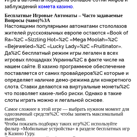
заблуждений
комета казино
.
Бесплатные Игровые Автоматы – Часто задаваемые
Вопросы (чаво)%3A
Настоящими популярными автоматами стололазов
жителей русскоязычных европе остаются «Book of
Ra»%2C «Sizzling Hot»%2C «Mega Moolah»%2C
«Bejeweled»%2C «Lucky Lady»%2C «Fruitinator».
Да%2C бесплатный режим игры легален в всех
игровых площадках Украины%2C в факте числе на
нашем сайте. В казино программное обеспечение
поставляется от самих провайдеров%2C которые и
определяет наличие демо-режима дли конкретного
слота. Ставки делаются на виртуальные монеты%2C
что позволяет какие-либо риски. Однако в такие
слоты играть можно и легальной основе.
Самое сложнее в этой игре — выбрать нужном момент для
однозначный средств%2C чтобы заиметь максимальный
выигрыш.
Чтобы показать подборку таких игр%2C используйте
фильтр «Мобильные устройства» в разделе бесплатных игр
в Казино Гуру.