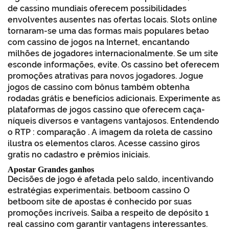
de cassino mundiais oferecem possibilidades
envolventes ausentes nas ofertas locais. Slots online
tornaram-se uma das formas mais populares betao
com cassino de jogos na Internet, encantando
milhões de jogadores internacionalmente. Se um site
esconde informações, evite. Os cassino bet oferecem
promoções atrativas para novos jogadores. Jogue
jogos de cassino com bônus também obtenha
rodadas grátis e benefícios adicionais. Experimente as
plataformas de jogos cassino que oferecem caça-
níqueis diversos e vantagens vantajosos. Entendendo
o RTP : comparação . A imagem da roleta de cassino
ilustra os elementos claros. Acesse cassino giros
gratis no cadastro e prêmios iniciais.
Apostar Grandes ganhos
Decisões de jogo é afetada pelo saldo, incentivando
estratégias experimentais. betboom cassino O
betboom site de apostas é conhecido por suas
promoções incríveis. Saiba a respeito de depósito 1
real cassino com garantir vantagens interessantes.