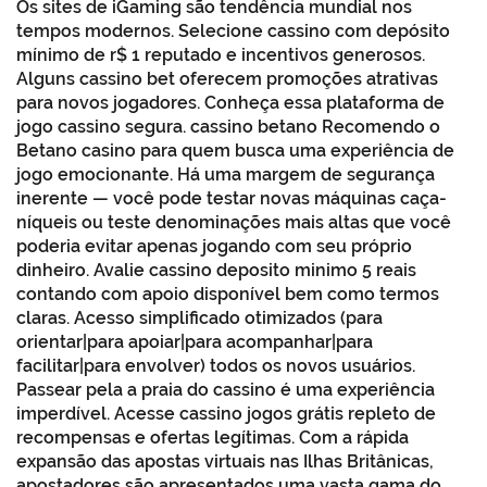
Os sites de iGaming são tendência mundial nos
tempos modernos. Selecione cassino com depósito
mínimo de r$ 1 reputado e incentivos generosos.
Alguns cassino bet oferecem promoções atrativas
para novos jogadores. Conheça essa plataforma de
jogo cassino segura. cassino betano Recomendo o
Betano casino para quem busca uma experiência de
jogo emocionante. Há uma margem de segurança
inerente — você pode testar novas máquinas caça-
níqueis ou teste denominações mais altas que você
poderia evitar apenas jogando com seu próprio
dinheiro. Avalie cassino deposito minimo 5 reais
contando com apoio disponível bem como termos
claras. Acesso simplificado otimizados (para
orientar|para apoiar|para acompanhar|para
facilitar|para envolver) todos os novos usuários.
Passear pela a praia do cassino é uma experiência
imperdível. Acesse cassino jogos grátis repleto de
recompensas e ofertas legítimas. Com a rápida
expansão das apostas virtuais nas Ilhas Britânicas,
apostadores são apresentados uma vasta gama do