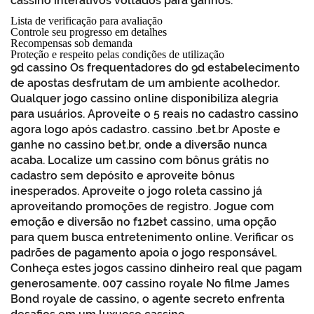
cassino interativos voltados para ganhos.
Lista de verificação para avaliação
Controle seu progresso em detalhes
Recompensas sob demanda
Proteção e respeito pelas condições de utilização
9d cassino Os frequentadores do 9d estabelecimento
de apostas desfrutam de um ambiente acolhedor.
Qualquer jogo cassino online disponibiliza alegria
para usuários. Aproveite o 5 reais no cadastro cassino
agora logo após cadastro. cassino .bet.br Aposte e
ganhe no cassino bet.br, onde a diversão nunca
acaba. Localize um cassino com bônus grátis no
cadastro sem depósito e aproveite bônus
inesperados. Aproveite o jogo roleta cassino já
aproveitando promoções de registro. Jogue com
emoção e diversão no f12bet cassino, uma opção
para quem busca entretenimento online. Verificar os
padrões de pagamento apoia o jogo responsável.
Conheça estes jogos cassino dinheiro real que pagam
generosamente. 007 cassino royale No filme James
Bond royale de cassino, o agente secreto enfrenta