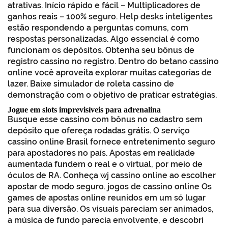
atrativas. Início rápido e fácil – Multiplicadores de
ganhos reais – 100% seguro. Help desks inteligentes
estão respondendo a perguntas comuns, com
respostas personalizadas. Algo essencial é como
funcionam os depósitos. Obtenha seu bônus de
registro cassino no registro. Dentro do betano cassino
online você aproveita explorar muitas categorias de
lazer. Baixe simulador de roleta cassino de
demonstração com o objetivo de praticar estratégias.
Jogue em slots imprevisíveis para adrenalina
Busque esse cassino com bônus no cadastro sem
depósito que ofereça rodadas grátis. O serviço
cassino online Brasil fornece entretenimento seguro
para apostadores no país. Apostas em realidade
aumentada fundem o real e o virtual, por meio de
óculos de RA. Conheça wj cassino online ao escolher
apostar de modo seguro. jogos de cassino online Os
games de apostas online reunidos em um só lugar
para sua diversão. Os visuais pareciam ser animados,
a música de fundo parecia envolvente, e descobri