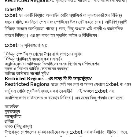
Restricted Regions-এ ব্যবহার করতে পারেন তা নিয়ে আলোচনা করবো।
1xbet কি?
1xbet হল একটি বিখ্যাত অনলাইন বেটিং প্ল্যাটফর্ম যা ব্যবহারকারীদের বিভিন্ন
ধরনের বাজি, ক্যাসিনো গেম এবং স্পোর্টসের উপর বেট করতে দেয়। এটি বিশ্বব্যাপী
বিভিন্ন অঞ্চলে জনপ্রিয়তা পাচ্ছে। তবে, কিছু অঞ্চলে এটি গান্ধী ও রাজনৈতিক
কারণে নিষিদ্ধ। এর মূল কারণ হল স্থানীয় আইন ও বিধিনিষেধ।
1xbet এর সুবিধাগুলো হল:
বিভিন্ন স্পোর্টস ও গেমের উপর বাজি লাগানোর সুবিধা
বিভিন্ন প্ল্যাটফর্মে ব্যবহার করার সামর্থ্য
অ্যান্ড্রয়েড ও আইওএস ডিভাইসের জন্য বিশেষ অ্যাপ্লিকেশন
দ্রুত ও নিরাপদ আর্থিক লেনদেনের ব্যবস্থা
অভিজ্ঞ কাস্টমার সাপোর্ট সুবিধা
Restricted Regions – এর মধ্যে কি কি অন্তর্ভুক্ত?
Restricted Regions হচ্ছে সেই সব দেশ বা অঞ্চল যেখানে 1xbet বা এমন
ভার্চুয়াল গেমিং প্ল্যাটফর্ম ব্যবহার করা বেআইনি। এই অঞ্চলে 1xbet এর
অ্যাপ্লিকেশন ডাউনলোড ও ব্যবহার নিষিদ্ধ। এর মধ্যে কিছু প্রধান দেশ হলো:
আমেরিকা
যুক্তরাজ্য
অস্ট্রেলিয়া
রাশিয়া
ভারত (কিছু রাজ্য)
উপরোক্ত দেশগুলোর ব্যবহারকারীদের জন্য 1xbet এর কার্যকারিতা সীমিত। তবে,