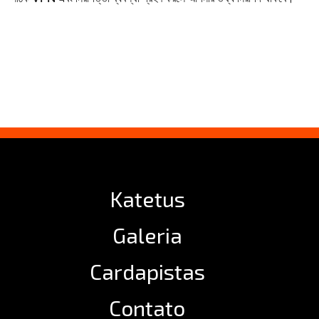
Katetus
Galeria
Cardapistas
Contato