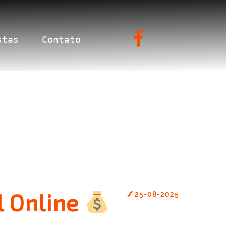
stas
Contato
l Online
//
25-08-2025