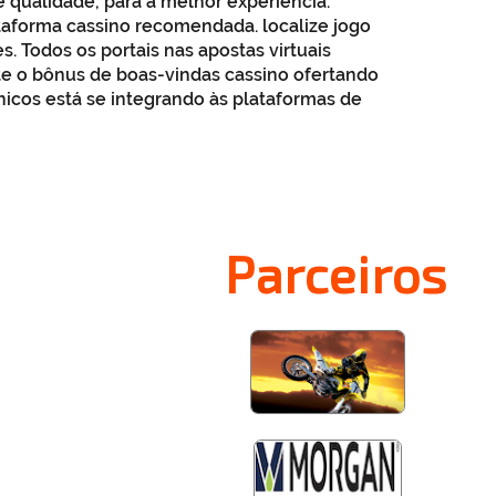
 qualidade, para a melhor experiência.
ataforma cassino recomendada. localize jogo
 Todos os portais nas apostas virtuais
ute o bônus de boas-vindas cassino ofertando
nicos está se integrando às plataformas de
Parceiros