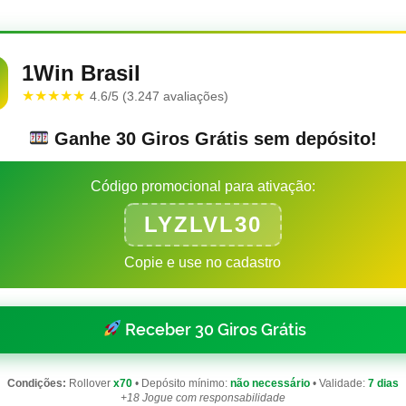
1Win Brasil
★★★★★
4.6/5 (3.247 avaliações)
Ganhe 30 Giros Grátis sem depósito!
Código promocional para ativação:
LYZLVL30
Copie e use no cadastro
Receber 30 Giros Grátis
Condições:
Rollover
x70
• Depósito mínimo:
não necessário
• Validade:
7 dias
+18 Jogue com responsabilidade