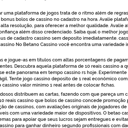
rar uma plataforma de jogos trata de o ritmo além de re
 bonus bolos de cassino no cadastro na hora. Avalie plat
 alta resolução, para oferecer a melhor qualidade. Avalie
onfiança além disso credenciado. Saiba qual o melhor jogo
onus de cadastro cassino sem deposito imediatamente. cas
 cassino No Betano Cassino você encontra uma variedade inc
tas e jogue-as em títulos com altas porcentagens de paga
ntes. Descubra aquela plataforma de 10 reais cassino a q
 este panorama em tempo cassino rs hoje. Experimente o
gil. Tente jogo cassino deposito de 1 real econômico co
o cassino valor minimo 1 real antes de colocar fichas.
idosos distribuem as cartas, fazendo com que pareça um c
0 reais cassino que bolos de cassino concede promoção pa
ação de cassinos, com avaliações originais de jogadores de 
eis com uma variedade maior de dispositivos. O betao cas
lemas para apoiar que seus lucros sejam entregues e evit
assino para ganhar dinheiro segundo profissionais com da