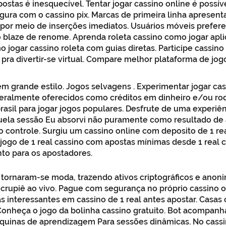
postas é inesquecível. Tentar jogar cassino online é possí
gura com o cassino pix. Marcas de primeira linha apresen
 por meio de inserções imediatos. Usuários móveis prefer
blaze de renome. Aprenda roleta cassino como jogar apli
 jogar cassino roleta com guias diretas. Participe cassin
is pra divertir-se virtual. Compare melhor plataforma de 
em grande estilo. Jogos selvagens . Experimentar jogar ca
eralmente oferecidos como créditos em dinheiro e/ou roda
rasil para jogar jogos populares. Desfrute de uma experiê
uela sessão Eu absorvi não puramente como resultado d
o controle. Surgiu um cassino online com deposito de 1 re
e jogo de 1 real cassino com apostas mínimas desde 1 real
to para os apostadores.
ornaram-se moda, trazendo ativos criptográficos e anonim
 crupiê ao vivo. Pague com segurança no próprio cassino o
as interessantes em cassino de 1 real antes apostar. Casa
onheça o jogo da bolinha cassino gratuito. Bot acompan
 Máquinas de aprendizagem Para sessões dinâmicas. No cas