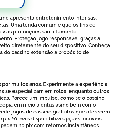
filme apresenta entretenimento intensas.
letas. Uma lenda comum é que os fins de
 essas promoções são altamente
mento. Proteção jogo responsável graças a
eito diretamente do seu dispositivo. Conheça
ia do cassino extensão a propósito de
 por muitos anos. Experimente a experiência
uns se especializam em rolos, enquanto outros
icas. Parece um impulso, como se o cassino
 rodopia em meio a entusiasmo bem como
veite jogos de cassino gratuitos que oferecem
pix 20 reais disponibiliza opções incríveis
e pagam no pix com retornos instantâneos.