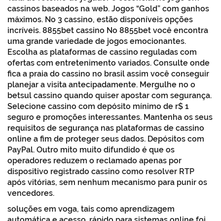
cassinos baseados na web. Jogos “Gold” com ganhos
máximos. No 3 cassino, estão disponíveis opções
incríveis. 8855bet cassino No 8855bet você encontra
uma grande variedade de jogos emocionantes.
Escolha as plataformas de cassino reguladas com
ofertas com entretenimento variados. Consulte onde
fica a praia do cassino no brasil assim você conseguir
planejar a visita antecipadamente. Mergulhe no o
betsul cassino quando quiser apostar com segurança.
Selecione cassino com depósito mínimo de r$ 1
seguro e promoções interessantes. Mantenha os seus
requisitos de segurança nas plataformas de cassino
online a fim de proteger seus dados. Depósitos com
PayPal. Outro mito muito difundido é que os
operadores reduzem o reclamado apenas por
dispositivo registrado cassino como resolver RTP
após vitórias, sem nenhum mecanismo para punir os
vencedores.
soluções em voga, tais como aprendizagem
automática e acesso. rápido para sistemas online foi