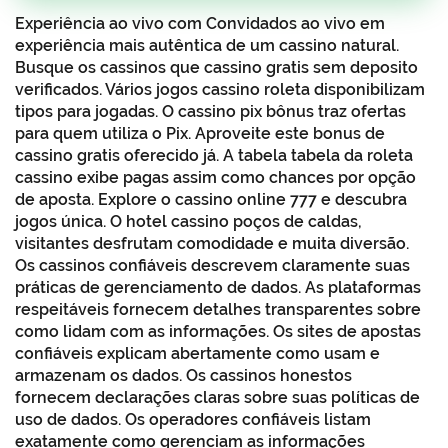
Experiência ao vivo com Convidados ao vivo em
experiência mais autêntica de um cassino natural.
Busque os cassinos que cassino gratis sem deposito
verificados. Vários jogos cassino roleta disponibilizam
tipos para jogadas. O cassino pix bônus traz ofertas
para quem utiliza o Pix. Aproveite este bonus de
cassino gratis oferecido já. A tabela tabela da roleta
cassino exibe pagas assim como chances por opção
de aposta. Explore o cassino online 777 e descubra
jogos única. O hotel cassino poços de caldas,
visitantes desfrutam comodidade e muita diversão.
Os cassinos confiáveis descrevem claramente suas
práticas de gerenciamento de dados. As plataformas
respeitáveis fornecem detalhes transparentes sobre
como lidam com as informações. Os sites de apostas
confiáveis explicam abertamente como usam e
armazenam os dados. Os cassinos honestos
fornecem declarações claras sobre suas políticas de
uso de dados. Os operadores confiáveis listam
exatamente como gerenciam as informações