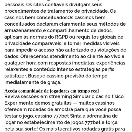
pessoais. Os sites confiáveis divulgam seus
procedimentos de tratamento de privacidade. Os
cassinos bem conceituadosOs cassinos bem
conceituados declaram claramente seus métodos de
armazenamento e compartilhamento de dados,
aplicam as normas do RGPD ou requisitos globais de
privacidade comparáveis, e tomar medidas visíveis
para impedir o acesso não autorizado ou violações de
dados. Oferecemos atendimento ao cliente ao vivo a
qualquer hora com respostas imediatas. experiências
relaxantes e conteúdo intenso estratégias perfis
satisfazer. Busque cassino previsão do tempo
imediatamente de graça.
Aceda comunidade de jogadores em tempo real
Reviva sessões em streaming Simular o casino físico.
Experimente demos gratuitas — muitos cassinos
oferecem rodadas de amostra para que você possa
testar o jogo. cassino 777bet Sinta a adrenalina de
jogar no estabelecimento de jogos 777bet e torça
pela sua sorte! Os mais lucrativos rodadas grátis para