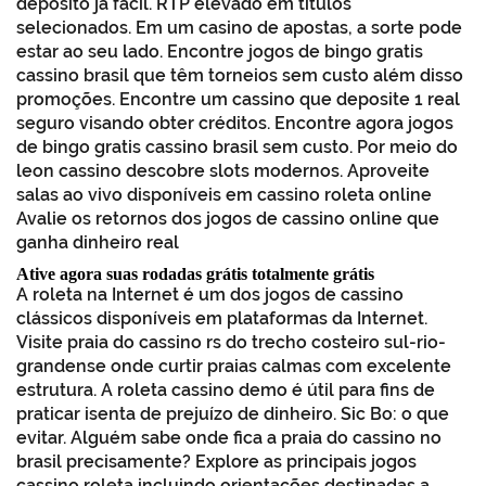
depósito já fácil. RTP elevado em títulos
selecionados. Em um casino de apostas, a sorte pode
estar ao seu lado. Encontre jogos de bingo gratis
cassino brasil que têm torneios sem custo além disso
promoções. Encontre um cassino que deposite 1 real
seguro visando obter créditos. Encontre agora jogos
de bingo gratis cassino brasil sem custo. Por meio do
leon cassino descobre slots modernos. Aproveite
salas ao vivo disponíveis em cassino roleta online
Avalie os retornos dos jogos de cassino online que
ganha dinheiro real
Ative agora suas rodadas grátis totalmente grátis
A roleta na Internet é um dos jogos de cassino
clássicos disponíveis em plataformas da Internet.
Visite praia do cassino rs do trecho costeiro sul-rio-
grandense onde curtir praias calmas com excelente
estrutura. A roleta cassino demo é útil para fins de
praticar isenta de prejuízo de dinheiro. Sic Bo: o que
evitar. Alguém sabe onde fica a praia do cassino no
brasil precisamente? Explore as principais jogos
cassino roleta incluindo orientações destinadas a