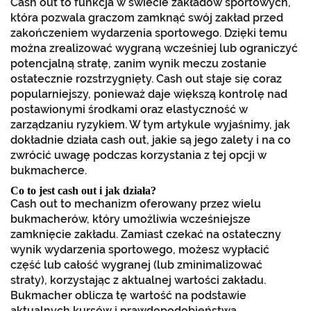
Cash out to funkcja w świecie zakładów sportowych,
która pozwala graczom zamknąć swój zakład przed
zakończeniem wydarzenia sportowego. Dzięki temu
można zrealizować wygraną wcześniej lub ograniczyć
potencjalną stratę, zanim wynik meczu zostanie
ostatecznie rozstrzygnięty. Cash out staje się coraz
popularniejszy, ponieważ daje większą kontrolę nad
postawionymi środkami oraz elastyczność w
zarządzaniu ryzykiem. W tym artykule wyjaśnimy, jak
dokładnie działa cash out, jakie są jego zalety i na co
zwrócić uwagę podczas korzystania z tej opcji w
bukmacherce.
Co to jest cash out i jak działa?
Cash out to mechanizm oferowany przez wielu
bukmacherów, który umożliwia wcześniejsze
zamknięcie zakładu. Zamiast czekać na ostateczny
wynik wydarzenia sportowego, możesz wypłacić
część lub całość wygranej (lub zminimalizować
straty), korzystając z aktualnej wartości zakładu.
Bukmacher oblicza tę wartość na podstawie
aktualnych kursów i prawdopodobieństwa