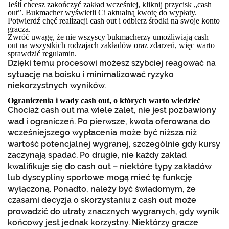
Jeśli chcesz zakończyć zakład wcześniej, kliknij przycisk „cash
out”. Bukmacher wyświetli Ci aktualną kwotę do wypłaty.
Potwierdź chęć realizacji cash out i odbierz środki na swoje konto
gracza.
Zwróć uwagę, że nie wszyscy bukmacherzy umożliwiają cash
out na wszystkich rodzajach zakładów oraz zdarzeń, więc warto
sprawdzić regulamin.
Dzięki temu procesowi możesz szybciej reagować na
sytuację na boisku i minimalizować ryzyko
niekorzystnych wyników.
Ograniczenia i wady cash out, o których warto wiedzieć
Chociaż cash out ma wiele zalet, nie jest pozbawiony
wad i ograniczeń. Po pierwsze, kwota oferowana do
wcześniejszego wypłacenia może być niższa niż
wartość potencjalnej wygranej, szczególnie gdy kursy
zaczynają spadać. Po drugie, nie każdy zakład
kwalifikuje się do cash out – niektóre typy zakładów
lub dyscypliny sportowe mogą mieć tę funkcję
wyłączoną. Ponadto, należy być świadomym, że
czasami decyzja o skorzystaniu z cash out może
prowadzić do utraty znacznych wygranych, gdy wynik
końcowy jest jednak korzystny. Niektórzy gracze