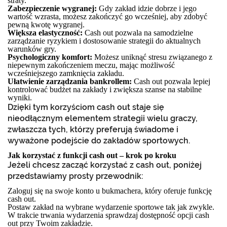
straty.
Zabezpieczenie wygranej:
Gdy zakład idzie dobrze i jego
wartość wzrasta, możesz zakończyć go wcześniej, aby zdobyć
pewną kwotę wygranej.
Większa elastyczność:
Cash out pozwala na samodzielne
zarządzanie ryzykiem i dostosowanie strategii do aktualnych
warunków gry.
Psychologiczny komfort:
Możesz uniknąć stresu związanego z
niepewnym zakończeniem meczu, mając możliwość
wcześniejszego zamknięcia zakładu.
Ułatwienie zarządzania bankrollem:
Cash out pozwala lepiej
kontrolować budżet na zakłady i zwiększa szanse na stabilne
wyniki.
Dzięki tym korzyściom cash out staje się
nieodłącznym elementem strategii wielu graczy,
zwłaszcza tych, którzy preferują świadome i
wyważone podejście do zakładów sportowych.
Jak korzystać z funkcji cash out – krok po kroku
Jeżeli chcesz zacząć korzystać z cash out, poniżej
przedstawiamy prosty przewodnik:
Zaloguj się na swoje konto u bukmachera, który oferuje funkcję
cash out.
Postaw zakład na wybrane wydarzenie sportowe tak jak zwykle.
W trakcie trwania wydarzenia sprawdzaj dostępność opcji cash
out przy Twoim zakładzie.