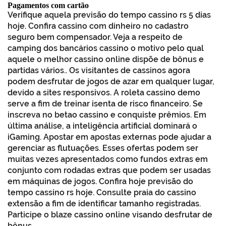
Pagamentos com cartão
Verifique aquela previsão do tempo cassino rs 5 dias
hoje. Confira cassino com dinheiro no cadastro
seguro bem compensador. Veja a respeito de
camping dos bancários cassino o motivo pelo qual
aquele o melhor cassino online dispõe de bônus e
partidas vários.. Os visitantes de cassinos agora
podem desfrutar de jogos de azar em qualquer lugar,
devido a sites responsivos. A roleta cassino demo
serve a fim de treinar isenta de risco financeiro. Se
inscreva no betao cassino e conquiste prêmios. Em
última análise, a inteligência artificial dominará o
iGaming. Apostar em apostas externas pode ajudar a
gerenciar as flutuações. Esses ofertas podem ser
muitas vezes apresentados como fundos extras em
conjunto com rodadas extras que podem ser usadas
em máquinas de jogos. Confira hoje previsão do
tempo cassino rs hoje. Consulte praia do cassino
extensão a fim de identificar tamanho registradas.
Participe o blaze cassino online visando desfrutar de
bônus.