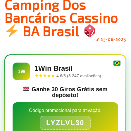
Camping Dos
Bancários Cassino
BA Brasil
//
23-08-2025
1Win Brasil
1W
★★★★★
4.6/5 (3.247 avaliações)
Ganhe 30 Giros Grátis sem
depósito!
Código promocional para ativação:
LYZLVL30