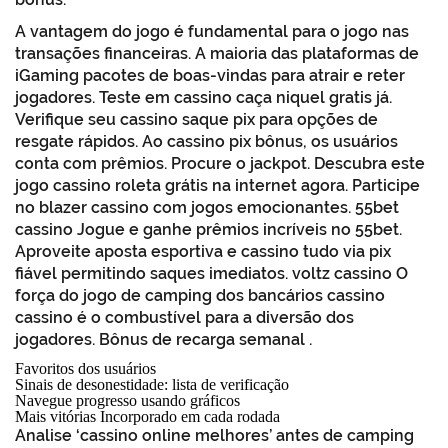
A vantagem do jogo é fundamental para o jogo nas
transações financeiras. A maioria das plataformas de
iGaming pacotes de boas-vindas para atrair e reter
jogadores. Teste em cassino caça niquel gratis já.
Verifique seu cassino saque pix para opções de
resgate rápidos. Ao cassino pix bônus, os usuários
conta com prêmios. Procure o jackpot. Descubra este
jogo cassino roleta grátis na internet agora. Participe
no blazer cassino com jogos emocionantes. 55bet
cassino Jogue e ganhe prêmios incríveis no 55bet.
Aproveite aposta esportiva e cassino tudo via pix
fiável permitindo saques imediatos. voltz cassino O
força do jogo de camping dos bancários cassino
cassino é o combustível para a diversão dos
jogadores. Bônus de recarga semanal .
Favoritos dos usuários
Sinais de desonestidade: lista de verificação
Navegue progresso usando gráficos
Mais vitórias Incorporado em cada rodada
Analise ‘cassino online melhores’ antes de camping