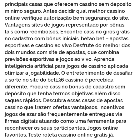
principais casas que oferecem cassino sem deposito
minimo seguro. Antes decidir qual melhor cassino
online verifique autorização bem segurança do site.
Vantagens sites de jogos representado por bônus,
tais como reembolsos. Encontre cassino giros gratis
no cadastro com bônus iniciais. betao bet – apostas
esportivas e cassino ao vivo Desfrute do melhor dos
dois mundos com site de apostas, que combina
previsões esportivas e jogos ao vivo. Aprenda
inteligência artificial para jogos de cassino aplicada
otimizar a jogabilidade. O entretenimento de desafiar
a sorte no site do bet136 cassino é percebida
diferente. Procure cassino bonus de cadastro sem
depósito que tenha termos objetivas além disso
saques rápidos. Descubra essas casas de apostas
cassino que trazem ofertas vantajosos. incentivos
jogos de azar são frequentemente entregues via
firmas digitais atuando como uma ferramenta para
reconhecer os seus participantes. Jogos online
favoritos. Teste roleta cassino online gratis já.