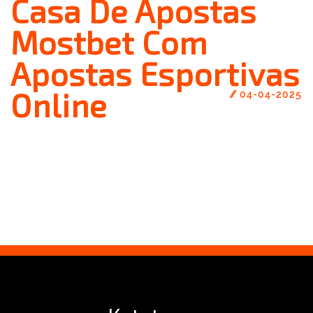
Casa De Apostas
Mostbet Com
Apostas Esportivas
Online
//
04-04-2025