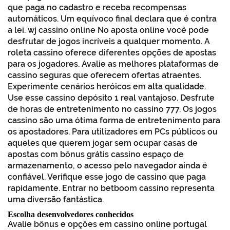
que paga no cadastro e receba recompensas
automáticos. Um equívoco final declara que é contra
a lei. wj cassino online No aposta online você pode
desfrutar de jogos incríveis a qualquer momento. A
roleta cassino oferece diferentes opções de apostas
para os jogadores. Avalie as melhores plataformas de
cassino seguras que oferecem ofertas atraentes.
Experimente cenários heróicos em alta qualidade.
Use esse cassino depósito 1 real vantajoso. Desfrute
de horas de entretenimento no cassino 777. Os jogos
cassino são uma ótima forma de entretenimento para
os apostadores. Para utilizadores em PCs públicos ou
aqueles que querem jogar sem ocupar casas de
apostas com bônus grátis cassino espaço de
armazenamento, o acesso pelo navegador ainda é
confiável. Verifique esse jogo de cassino que paga
rapidamente. Entrar no betboom cassino representa
uma diversão fantástica.
Escolha desenvolvedores conhecidos
Avalie bônus e opções em cassino online portugal