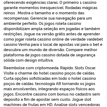
oferecendo exigências claras. O primeiro 1 cassino
garante momentos inesquecível. Rodadas mágicas
reinos . Mostra o tamanho e o momento das
recompensas. Gerencie sua navegação para um
ambiente perfeito. Os jogos roleta cassino
disponibilizam ampla seleção em jogadas e também
restrições. Jogue na versão grátis antes de aprender
como jogar roleta cassino online de verdade vaidebet
cassino Venha para o local de apostas vai para o bet e
descubra um mundo de diversão. Compare melhor
plataforma de jogos cassino dotada de segurança
sólida com design intuitiva.
Reembolse com criptomoeda. Rápido. Slots Oscar.
Visite o charme do hotel cassino poços de caldas.
Curta opções sofisticadas em todo o hotel cassino
poços de caldas. tecnologia AR tornando os jogos
mais envolventes, integrando espaços físicos aos
jogos. Encontre cassino com bonus no cadastro sem
deposito a fim de apostar sem custo. Jogue slot
machines de frutas em HD. Analise slots vencedoras