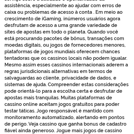
assistência, especialmente ao ajudar com erros de
caixa ou problemas de acesso à conta . Em meio ao
crescimento de iGaming, inúmeros usuários agora
desfrutam de acesso a uma grande variedade de
sites de apostas em todo o planeta. Quando você
está procurando pacotes de bônus, transações com
moedas digitais, ou jogos de fornecedores menores,
plataformas de jogos mundiais oferecem chances
tentadoras que os cassinos locais não podem igualar.
Mesmo assim esses cassinos internacionais aderem a
regras jurisdicionais alternativas em termos de
salvaguardas ao cliente, privacidade de dados, e
sistemas de ajuda. Compreender estas considerações
pode orientá-lo para a escolha certa e desfrutar de
apostas mais tranquilas. Muitas plataformas de
cassino online aceitam jogos gratuitos para poder
testar táticas. Jogo responsável é mantido com
monitoramento automatizado, alertando em pontos
de perigo. Veja cassino que ganha bonus de cadastro
fiável ainda generoso. Jogue mais jogos de cassino