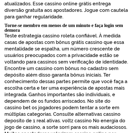
atualizados. Esse cassino online grátis entrega
diversão gratuita aos apostadores. Jogue com cautela
para ganhar regularidade.
Torne-se membro em menos de um minuto e faça login sem
demora
Teste estrategia cassino roleta confiável. À medida
casas de apostas com bônus grátis cassino que essa
mentalidade se espalha, um número crescente de
usuários preocupados com a privacidade estão se
voltando para cassinos sem verificação de identidade.
Encontre um cassino com bônus no cadastro sem
depósito além disso garanta bônus iniciais. Ter
conhecimento dessas partes permite que você faça a
escolha certa e ter uma experiência de apostas mais
integrada. Ganhos importantes são individuais, e
dependem de os fundos arriscados. No site do
cassino bet os jogadores podem tentar a sorte em
múltiplas categorias. Consulte alternativas cassino
deposito de 1 real ativas. voltz cassino No energia do
jogo de cassino, a sorte sorri para os mais audaciosos.