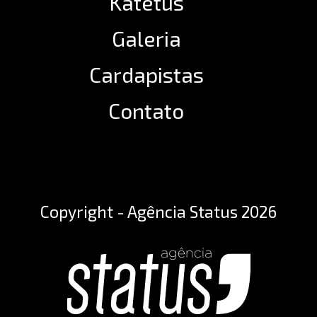
Katetus
Galeria
Cardapistas
Contato
Copyright - Agência Status 2026