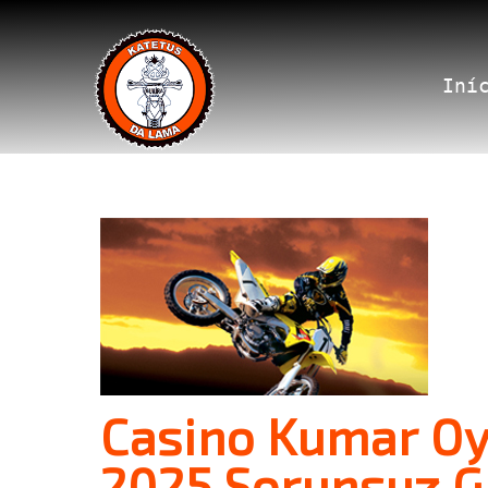
Iní
Casino Kumar Oyu
2025 Sorunsuz Gi