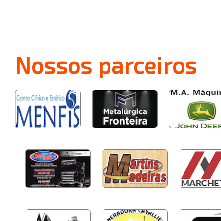
Nossos
parceiros