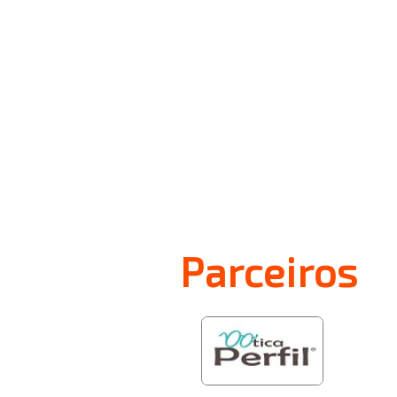
Parceiros