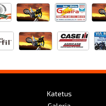
Katetus
Galeria